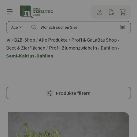
alt springen
Alle
B2B-Shop
Alle Produkte
Profi & GaLaBau Shop
/
/
/
/
Beet & Zierflächen
Profi-Blumenzwiebeln
Dahlien
/
/
/
Semi-Kaktus-Dahlien
Produkte filtern