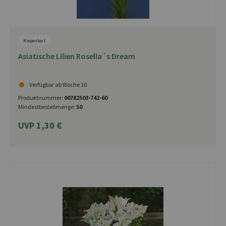
Kiepenkerl
Asiatische Lilien Rosella´s Dream
Verfügbar ab Woche 10
Produktnummer:
00782503-742-60
Mindestbestellmenge:
50
UVP 1,30 €