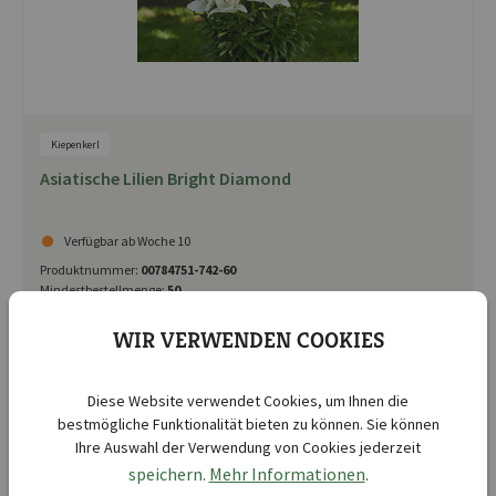
Kiepenkerl
Asiatische Lilien Bright Diamond
Verfügbar ab Woche 10
Produktnummer:
00784751-742-60
Mindestbestellmenge:
50
UVP 1,10 €
WIR VERWENDEN COOKIES
Diese Website verwendet Cookies, um Ihnen die
bestmögliche Funktionalität bieten zu können. Sie können
Ihre Auswahl der Verwendung von Cookies jederzeit
speichern.
Mehr Informationen
.