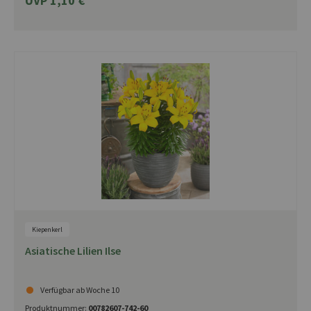
UVP 1,10 €
Kiepenkerl
Asiatische Lilien Ilse
Verfügbar ab Woche 10
Produktnummer:
00782607-742-60