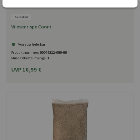
Kiepenkerl
Wiesenrispe Conni
Vorrätig, lieferbar
Produktnummer:
00044212-000-00
Mindestbestellmenge:
1
UVP 10,99 €