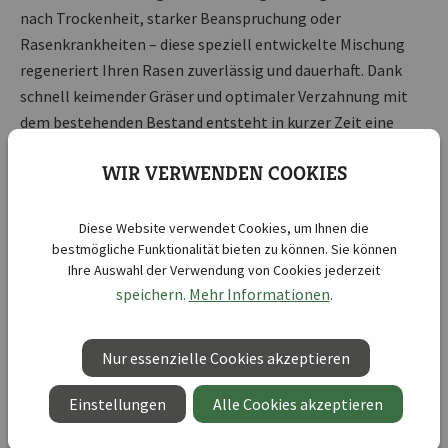
nach Trockenheit, starker Beanspruchung oder
Rasenkrankheiten – diese speziell entwickelte Mischung
regeneriert Ihren Rasen zuverlässig und dauerhaft. Dank
schnell keimender Gräser und optimaler Verzahnung mit
dem bestehenden Bestand entsteht in kurzer Zeit eine
dichte, belastbare Grasnarbe mit gesunder, mittelgrüner
WIR VERWENDEN COOKIES
Farbe. Schließen Sie Lücken effektiv und verleihen Sie Ihrem
Rasen neue Vitalität – mit unserem Nachsaatrasen für ein
dauerhaft gepflegtes Gesamtbild.
Diese Website verwendet Cookies, um Ihnen die
bestmögliche Funktionalität bieten zu können. Sie können
Ihre Auswahl der Verwendung von Cookies jederzeit
Vorteile auf einen Blick:
speichern.
Mehr Informationen
.
Für die gezielte Rasenreparatur und Nachsaat
Nur essenzielle Cookies akzeptieren
Schnelle Keimung für sichtbare Ergebnisse
Optimale Verbindung mit vorhandenem Rasen
Einstellungen
Alle Cookies akzeptieren
Dichte, belastbare Grasnarbe in mittelgrünem Farbton
Pflegeleicht und für Mähroboter geeignet