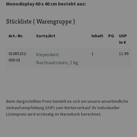
Monodisplay 60 x 40 cm besteht aus:
Stückliste ( Warengruppe )
Art.-Nr.
Sorte/Art
Inhalt
PG
UVP
in €
01085252-
1
11.99
Kiepenkerl
000-01
Nachsaatrasen, 1 kg
Beim dargestellten Preis handelt es sich um unsere unverbindliche
Verkaufsempfehlung (UVP) zum Weiterverkauf. Ihr individueller
Listenpreis wird erstmalig im Warenkorb berechnet.