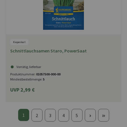
Kiepenkerl
Schnittlauchsamen Staro, PowerSaat
Vorrätig, lieferbar
Produktnummer:
01057500-000-00
Mindestbestellmenge:
5
UVP 2,99 €
Seite
1
Seite
Seite
Seite
Seite
2
3
4
5