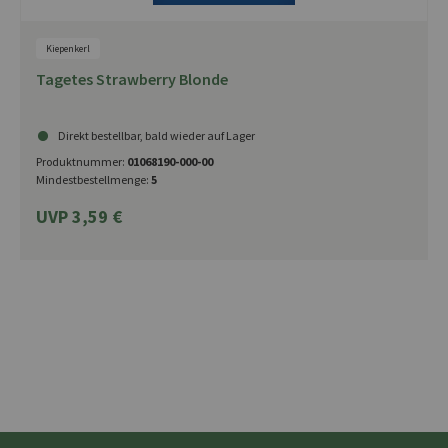
Kiepenkerl
Tagetes Strawberry Blonde
Direkt bestellbar, bald wieder auf Lager
Produktnummer:
01068190-000-00
Mindestbestellmenge:
5
UVP 3,59 €