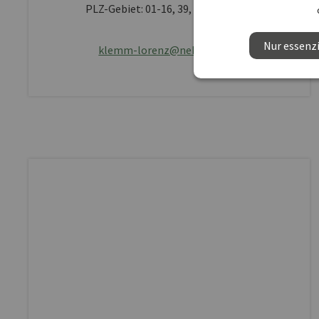
PLZ-Gebiet: 01-16, 39, 90-96, 98-99
Nur essenzi
klemm-lorenz@nebelung.de