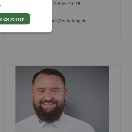
PLZ-Gebiet: 17-18
.
 akzeptieren
wittstock@nebelung.de