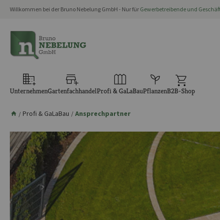
Willkommen bei der Bruno Nebelung GmbH - Nur für
Gewerbetreibende und Geschä
springen
Zur Hauptnavigation springen
Unternehmen
Gartenfachhandel
Profi & GaLaBau
Pflanzen
B2B-Shop
Profi & GaLaBau
Ansprechpartner
/
/