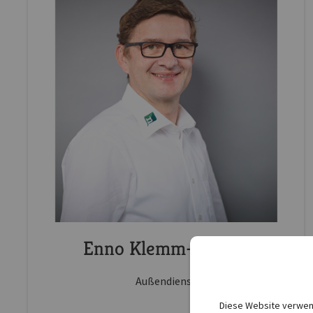
Enno Klemm-Lorenz
Außendienst
Diese Website verwend