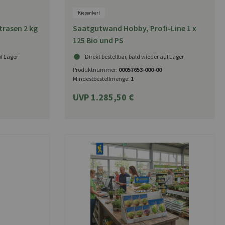
Kiepenkerl
trasen 2 kg
Saatgutwand Hobby, Profi-Line 1 x
m
125 Bio und PS
uf Lager
Direkt bestellbar, bald wieder auf Lager
Produktnummer:
00057653-000-00
Mindestbestellmenge:
1
UVP 1.285,50 €