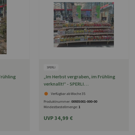
SPERLI
Frühling
„Im Herbst vergraben, im Frühling
verknallt!“ - SPERLI
1-Plakat
Herbstblumenzwiebeln -
Verfügbar ab Woche 35
Tribünentopper
Produktnummer:
00935001-000-00
Mindestbestellmenge:
1
UVP 34,99 €