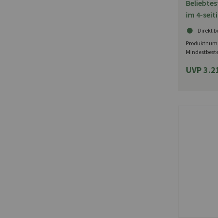
Beliebtes
im 4-seit
Kiepenker
Direkt b
Produktnum
Mindestbest
UVP 3.2