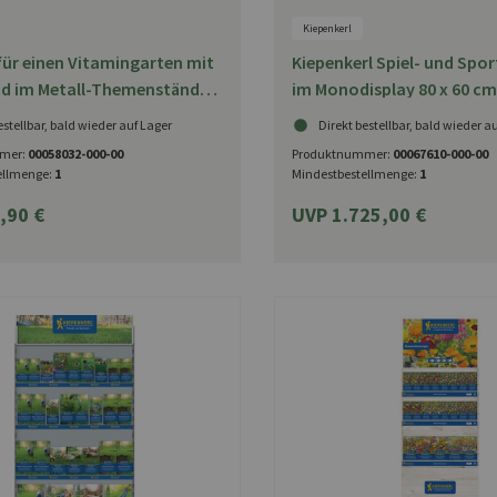
Kiepenkerl
für einen Vitamingarten mit
Kiepenkerl Spiel- und Spor
d im Metall-Themenständer
im Monodisplay 80 x 60 c
LI
estellbar, bald wieder auf Lager
Direkt bestellbar, bald wieder a
mer:
00058032-000-00
Produktnummer:
00067610-000-00
ellmenge:
1
Mindestbestellmenge:
1
,90 €
UVP 1.725,00 €