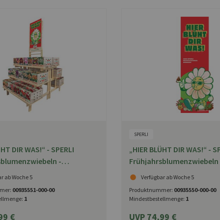
SPERLI
HT DIR WAS!“ - SPERLI
„HIER BLÜHT DIR WAS!“ - S
sblumenzwiebeln -
Frühjahrsblumenzwiebeln -
topper
ar ab Woche 5
Verfügbar ab Woche 5
mer:
00935551-000-00
Produktnummer:
00935550-000-00
ellmenge:
1
Mindestbestellmenge:
1
99 €
UVP 74,99 €