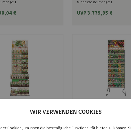
ellmenge:
1
Mindestbestellmenge:
1
90,04 €
UVP 3.779,95 €
SPERLI
WIR VERWENDEN COOKIES
sen & Microgreens inkl.
Vielfalt in der Portionstüt
chteln und 4
Saatgutkombinationen im
et Cookies, um Ihnen die bestmögliche Funktionalität bieten zu können. S