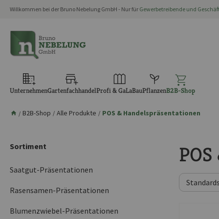
Willkommen bei der Bruno Nebelung GmbH - Nur für
Gewerbetreibende und Geschä
springen
Zur Hauptnavigation springen
Unternehmen
Gartenfachhandel
Profi & GaLaBau
Pflanzen
B2B-Shop
B2B-Shop
Alle Produkte
POS & Handelspräsentationen
/
/
/
Sortiment
POS 
Saatgut-Präsentationen
Rasensamen-Präsentationen
Blumenzwiebel-Präsentationen