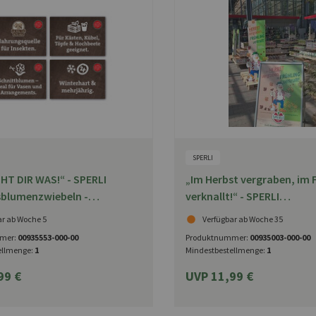
SPERLI
HT DIR WAS!“ - SPERLI
„Im Herbst vergraben, im 
sblumenzwiebeln -
verknallt!“ - SPERLI
hilder
Herbstblumenzwiebeln - A
ar ab Woche 5
Verfügbar ab Woche 35
mer:
00935553-000-00
Produktnummer:
00935003-000-00
ellmenge:
1
Mindestbestellmenge:
1
99 €
UVP 11,99 €