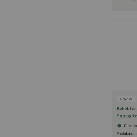
Kiepenkerl
Beliebtes
Saatgutar
Drehstän
Direkt b
Produktnum