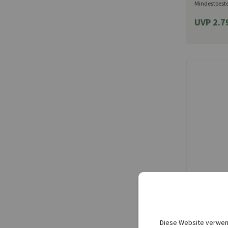
Mindestbest
UVP 2.7
SPERLI
Keimspros
Kleinscha
Diese Website verwend