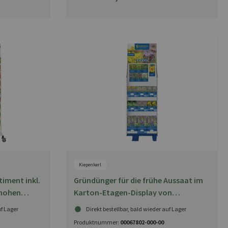
Kiepenkerl
iment inkl.
Gründünger für die frühe Aussaat im
 hohen
Karton-Etagen-Display von
Kiepenkerl
uf Lager
Direkt bestellbar, bald wieder auf Lager
Produktnummer:
00067802-000-00