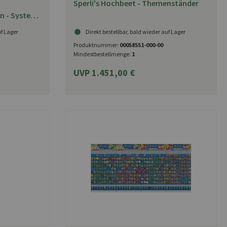
Sperli's Hochbeet - Themenständer
on - System-
uf Lager
Direkt bestellbar, bald wieder auf Lager
Produktnummer:
00058551-000-00
Mindestbestellmenge:
1
UVP 1.451,00 €