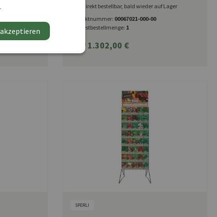
I
1-seitigen Holzsäule
uf Lager
.
Direkt bestellbar, bald wieder auf Lager
Produktnummer:
00067021-000-00
Mindestbestellmenge:
1
 akzeptieren
UVP 1.302,00 €
SPERLI