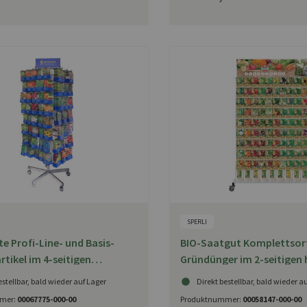
SPERLI
te Profi-Line- und Basis-
BIO-Saatgut Komplettsort
tikel im 4-seitigen
Gründünger im 2-seitigen
der von Kiepenkerl
Rollständer von SPERLI
estellbar, bald wieder auf Lager
Direkt bestellbar, bald wieder a
mer:
00067775-000-00
Produktnummer:
00058147-000-00