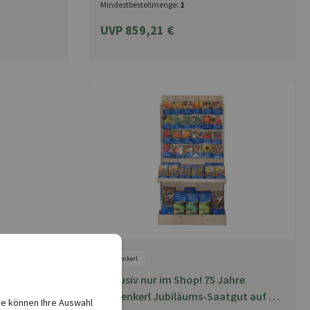
Mindestbestellmenge:
1
UVP 859,21 €
Kiepenkerl
e für
Exklusiv nur im Shop! 75 Jahre
 Metall-
Kiepenkerl Jubiläums-Saatgut auf der
ie können Ihre Auswahl