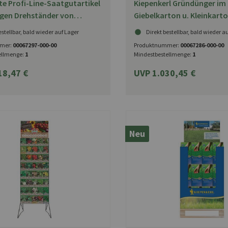
te Profi-Line-Saatgutartikel
Kiepenkerl Gründünger im
igen Drehständer von
Giebelkarton u. Kleinkart
l
Display
estellbar, bald wieder auf Lager
Direkt bestellbar, bald wieder a
mer:
00067297-000-00
Produktnummer:
00067286-000-00
ellmenge:
1
Mindestbestellmenge:
1
18,47 €
UVP 1.030,45 €
Neu