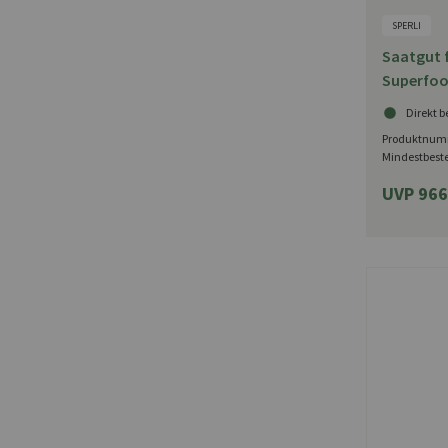
SPERLI
Saatgut 
Superfoo
von SPER
Direkt b
Produktnum
Mindestbest
UVP 966