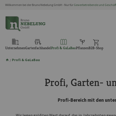
Willkommen bei der Bruno Nebelung GmbH - Nur für
Gewerbetreibende und Geschä
springen
Zur Hauptnavigation springen
Unternehmen
Gartenfachhandel
Profi & GaLaBau
Pflanzen
B2B-Shop
Profi & GaLaBau
/
Profi, Garten- u
Profi-Bereich mit den unt
Wir legen größten Wert darauf, das in Jahrzehnten gewa