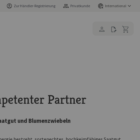
Zur Händler-Registrierung
Privatkunde
International
mpetenter Partner
Saatgut und Blumenzwiebeln
Energie bestrebt, sortenechtes, hochkeimfähiges Saatgut