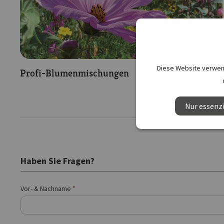
Diese Website verwend
Profi-Blumenmischungen
Nur essenzi
Haben Sie Fragen?
Vor- & Nachname
*