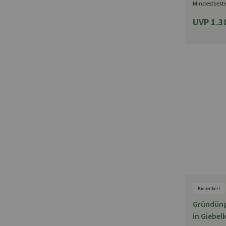
Mindestbest
UVP 1.3
Kiepenkerl
Gründünge
in Giebe