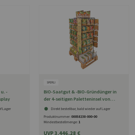
SPERLI
u. -
BIO-Saatgut & -BIO-Gründünger in
splay
der 4-seitigen Paletteninsel von
SPERLI
uf Lager
Direkt bestellbar, bald wieder auf Lager
Produktnummer:
00058238-000-00
Mindestbestellmenge:
1
UVP 3.446,28 €