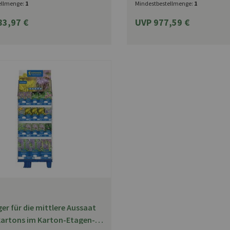
ellmenge:
1
Mindestbestellmenge:
1
83,97 €
UVP 977,59 €
r für die mittlere Aussaat
lkartons im Karton-Etagen-