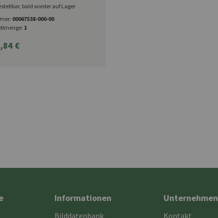
on Kiepenkerl
estellbar, bald wieder auf Lager
mer:
00067538-000-00
ellmenge:
1
,84 €
e
Informationen
Unternehmen
Bilddatenbank
Kontakt