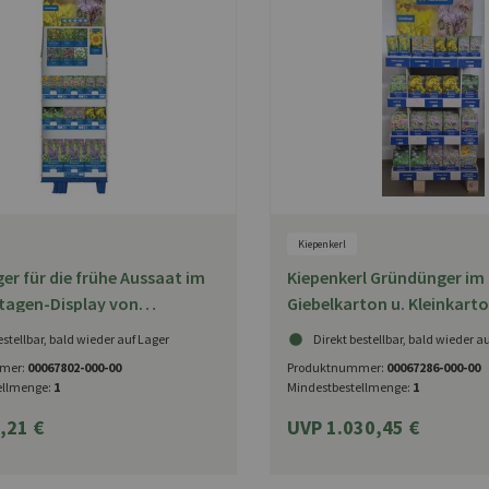
Kiepenkerl
r für die frühe Aussaat im
Kiepenkerl Gründünger im
tagen-Display von
Giebelkarton u. Kleinkart
l
Display
estellbar, bald wieder auf Lager
Direkt bestellbar, bald wieder a
mer:
00067802-000-00
Produktnummer:
00067286-000-00
ellmenge:
1
Mindestbestellmenge:
1
,21 €
UVP 1.030,45 €