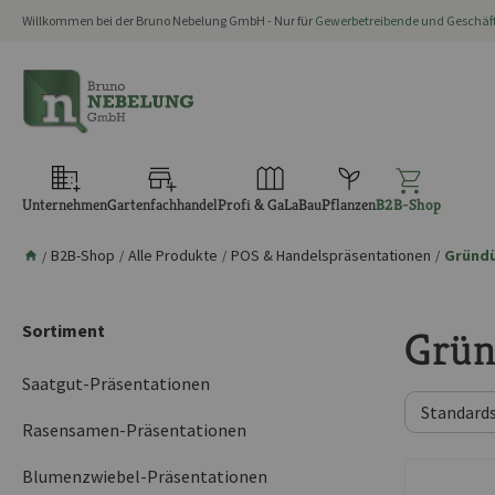
Willkommen bei der Bruno Nebelung GmbH - Nur für
Gewerbetreibende und Geschä
springen
Zur Hauptnavigation springen
Unternehmen
Gartenfachhandel
Profi & GaLaBau
Pflanzen
B2B-Shop
B2B-Shop
Alle Produkte
POS & Handelspräsentationen
Gründü
/
/
/
/
Sortiment
Grün
Saatgut-Präsentationen
Rasensamen-Präsentationen
Blumenzwiebel-Präsentationen