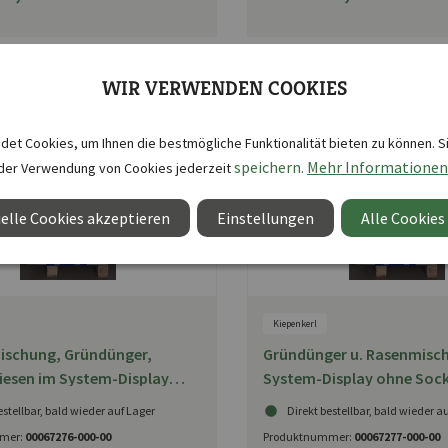
WIR VERWENDEN COOKIES
et Cookies, um Ihnen die bestmögliche Funktionalität bieten zu können. S
speichern.
Mehr Informationen
der Verwendung von Cookies jederzeit
elle Cookies akzeptieren
Einstellungen
Alle Cookies
Kiepenkerl
schung, Gründünger,
Gründünger u. Rasenmisc
esen im System-Display
System-Display ohne Sock
AT)
estellbar, bald wieder auf Lager
Direkt bestellbar, bald wieder a
mer:
00067276-000-00
Produktnummer:
00067277-000-00