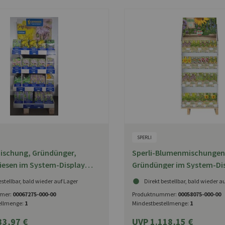
SPERLI
schung, Gründünger,
Sperli-Blumenmischungen 
esen im System-Display
Gründünger im System-Di
kel
estellbar, bald wieder auf Lager
Direkt bestellbar, bald wieder a
mer:
00067275-000-00
Produktnummer:
00058075-000-00
ellmenge:
1
Mindestbestellmenge:
1
33,97 €
UVP 1.118,15 €