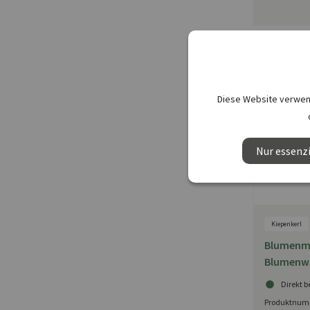
Diese Website verwend
Nur essenzi
Kiepenkerl
Blumenmi
Blumenwi
(Version 
Direkt b
Produktnum