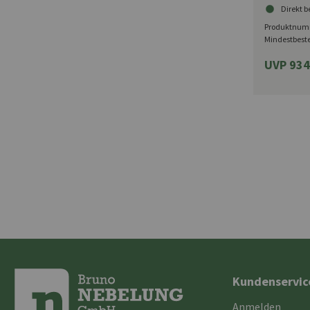
Display v
Direkt b
Produktnum
Mindestbest
UVP 934
Kundenservic
Anmelden