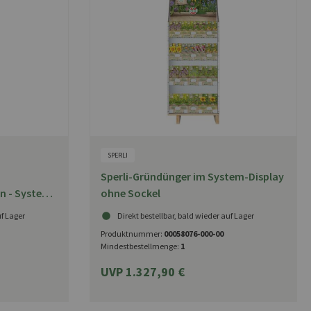
SPERLI
Sperli-Gründünger im System-Display
on - System-
ohne Sockel
uf Lager
Direkt bestellbar, bald wieder auf Lager
Produktnummer:
00058076-000-00
Mindestbestellmenge:
1
UVP 1.327,90 €