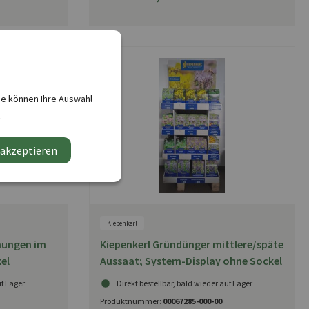
ie können Ihre Auswahl
.
 akzeptieren
Kiepenkerl
hungen im
Kiepenkerl Gründünger mittlere/späte
el
Aussaat; System-Display ohne Sockel
uf Lager
Direkt bestellbar, bald wieder auf Lager
Produktnummer:
00067285-000-00