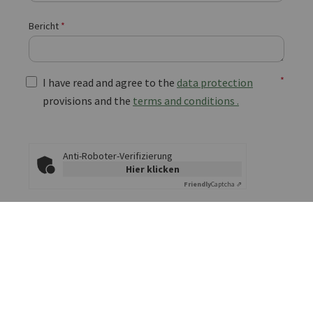
Bericht
*
*
I have read and agree to the
data protection
provisions and the
terms and conditions .
Anti-Roboter-Verifizierung
Hier klicken
Friendly
Captcha ⇗
Die mit einem Stern (*) markierten Felder sind
Pflichtfelder.
Absenden