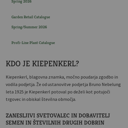
Spring 2026
Garden Retail Catalogue
Spring/Summer 2026
Profi-Line Plant Catalogue
KDO JE KIEPENKERL?
Kiepenkerl, blagovna znamka, močno poudarja zgodbo in
vodila podjetja. Že od ustanovitve podjetja Bruno Nebelung
leta 1925 je Kiepenkerl potoval po deželi kot potujoči
trgovec in obiskal številna območja.
ZANESLJIVI SVETOVALEC IN DOBAVITELJ
SEMEN IN ŠTEVILNIH DRUGIH DOBRIN