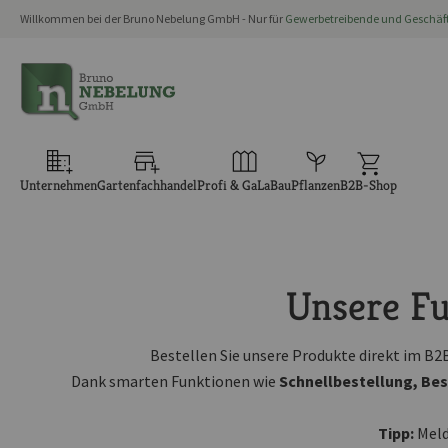
Willkommen bei der Bruno Nebelung GmbH - Nur für
Gewerbetreibende und Geschä
springen
Zur Hauptnavigation springen
Unternehmen
Gartenfachhandel
Profi & GaLaBau
Pflanzen
B2B-Shop
Unsere Fu
Bestellen Sie unsere Produkte direkt im B
Dank smarten Funktionen wie
Schnellbestellung, Bes
Tipp:
Meld