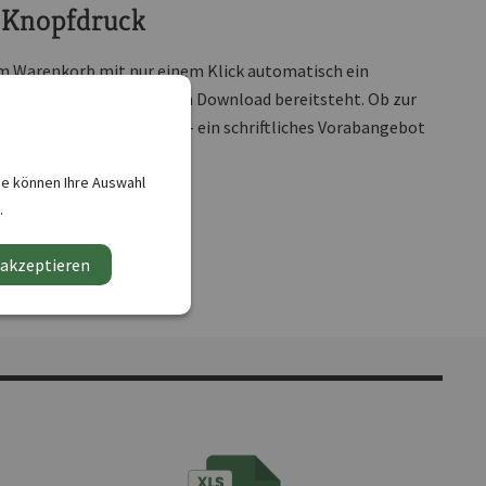
 Knopfdruck
 im Warenkorb mit nur einem Klick automatisch ein
DF-Format
, das direkt zum Download bereitsteht. Ob zur
Entscheidungsgrundlage - ein schriftliches Vorabangebot
ie können Ihre Auswahl
.
 akzeptieren