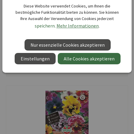
Diese Website verwendet Cookies, um Ihnen die
bestmögliche Funktionalität bieten zu können. Sie können
SPERLI
Ihre Auswahl der Verwendung von Cookies jederzeit
Stiefmütterchensamen Prachtmischung
speichern.
Mehr Informationen
.
Vorrätig, lieferbar
Nur essenzielle Cookies akzeptieren
Produktnummer:
00086993-000-00
Mindestbestellmenge:
5
Einstellungen
Alle Cookies akzeptieren
UVP 0,99 €