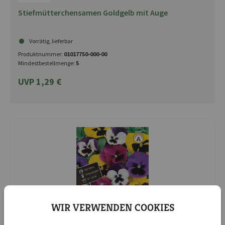
Stiefmütterchensamen Goldgelb mit Auge
Vorrätig, lieferbar
Produktnummer:
01017750-000-00
Mindestbestellmenge:
5
UVP 1,29 €
WIR VERWENDEN COOKIES