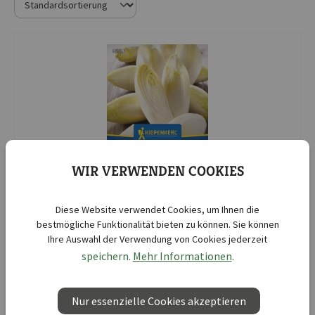
WIR VERWENDEN COOKIES
Diese Website verwendet Cookies, um Ihnen die
Kiepenkerl
bestmögliche Funktionalität bieten zu können. Sie können
Chicoreesamen Bingo, F1
Ihre Auswahl der Verwendung von Cookies jederzeit
speichern.
Mehr Informationen
.
Vorrätig, lieferbar
Produktnummer:
01023060-000-00
Nur essenzielle Cookies akzeptieren
Mindestbestellmenge:
5