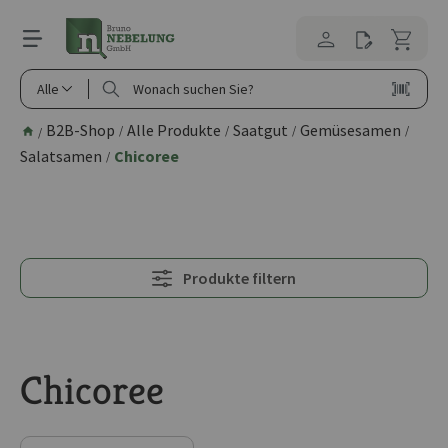
alt springen
Alle
B2B-Shop
Alle Produkte
Saatgut
Gemüsesamen
/
/
/
/
/
Salatsamen
Chicoree
/
Produkte filtern
Chicoree