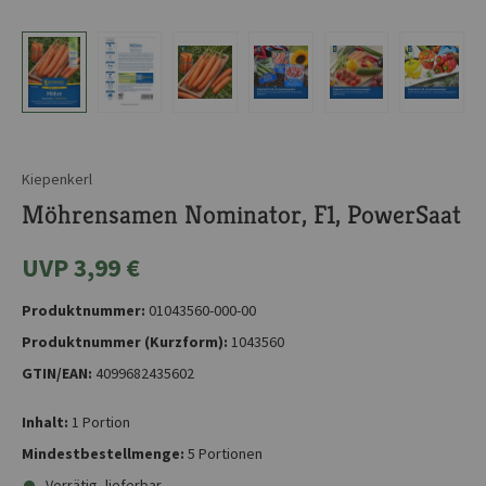
Kiepenkerl
Möhrensamen Nominator, F1, PowerSaat
UVP 3,99 €
Produktnummer:
01043560-000-00
Produktnummer (Kurzform):
1043560
GTIN/EAN:
4099682435602
Inhalt:
1 Portion
Mindestbestellmenge:
5 Portionen
Vorrätig, lieferbar