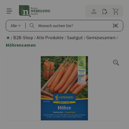
alt springen
Alle
B2B-Shop
Alle Produkte
Saatgut
Gemüsesamen
/
/
/
/
/
Möhrensamen