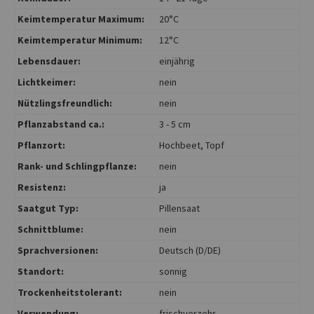
Keimtemperatur Maximum:
20°C
Keimtemperatur Minimum:
12°C
Lebensdauer:
einjährig
Lichtkeimer:
nein
Nützlingsfreundlich:
nein
Pflanzabstand ca.:
3 - 5 cm
Pflanzort:
Hochbeet
, Topf
Rank- und Schlingpflanze:
nein
Resistenz:
ja
Saatgut Typ:
Pillensaat
Schnittblume:
nein
Sprachversionen:
Deutsch (D/DE)
Standort:
sonnig
Trockenheitstolerant:
nein
Verwendung:
frischverzehr