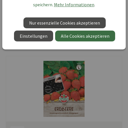
speichern.
Mehr Informationen
.
Vorrätig, lieferbar
Produktnummer:
01027640-000-00
Nur essenzielle Cookies akzeptieren
Mindestbestellmenge:
5
UVP 4,59 €
Einstellungen
Alle Cookies akzeptieren