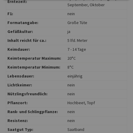
Erntezeit:
September
, Oktober
F1:
nein
Formatangabe:
Große Tüte
Gefäßkultur:
ja
Inhalt reicht für ca.:
5 lfd. Meter
Keimdauer:
7 - 14 Tage
Keimtemperatur Maximum:
20°C
Keimtemperatur Minimum:
8°C
Lebensdauer:
einjährig
Lichtkeimer:
nein
Nützlingsfreundlich:
nein
Pflanzort:
Hochbeet
, Topf
Rank- und Schlingpflanze:
nein
Resistenz:
nein
Saatgut Typ:
Saatband