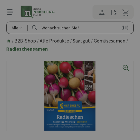
alt springen
Alle
B2B-Shop
Alle Produkte
Saatgut
Gemüsesamen
/
/
/
/
/
Radieschensamen