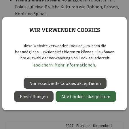
Fokus auf eiweißreiche Kulturen wie Bohnen, Erbsen,
Kohl und Spinat.
Bewusste Ernährung aus dem Garten:
Unterstützt
eine ausgewogene, proteinhaltige Ernährung mit
WIR VERWENDEN COOKIES
frischen Lebensmitteln aus eigener Ernte.
Attraktive Neuheiten:
Inklusive Kichererbse Vittoria
Diese Website verwendet Cookies, um Ihnen die
und Kartoffel Jubila® als besondere Sorten für
bestmögliche Funktionalität bieten zu können. Sie können
zusätzliche Kaufimpulse.
Ihre Auswahl der Verwendung von Cookies jederzeit
speichern.
Mehr Informationen
.
Nutzen Sie den Ernährungstrend zu pflanzlichen
Proteinen und bestellen Sie den Kiepenkerl
Nur essenzielle Cookies akzeptieren
Themenständer „Power-Proteine“, um Ihrer Kundschaft
ein modernes, gesundheitsorientiertes Sortiment zu
Einstellungen
Alle Cookies akzeptieren
bieten.
2027 - Frühjahr - Kiepenkerl-