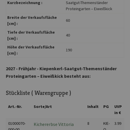
Kurzbezeichnung :
Saatgut-Themenständer
Proteingarten – Eiweißkick
Breite der Verkaufsfläche
60
[cm] :
Tiefe der Verkaufsfläche
40
[cm] :
Höhe der Verkaufsfläche
190
[cm] :
2027 - Frühjahr - Kiepenkerl-Saatgut-Themenständer
Proteingarten – Eiweißkick besteht aus:
Stückliste ( Warengruppe )
Art.-Nr.
Sorte/Art
Inhalt
PG
UVP
in €
01000070-
8
KIE-
3.99
Kichererbse Vittoria
000-00
O