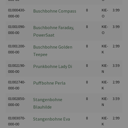
01000430-
8
KIE-
3.99
Buschbohne Compass
000-00
O
01001090-
8
KIE-
3.99
Buschbohne Faraday,
000-00
O
PowerSaat
01001200-
8
KIE-
2.99
Buschbohne Golden
000-00
K
Teepee
01002190-
8
KIE-
3.59
Prunkbohne Lady Di
000-00
N
01002740-
8
KIE-
2.99
Puffbohne Perla
000-00
K
01002850-
8
KIE-
3.59
Stangenbohne
000-00
N
Blauhilde
01003070-
8
KIE-
2.99
Stangenbohne Eva
000-00
K