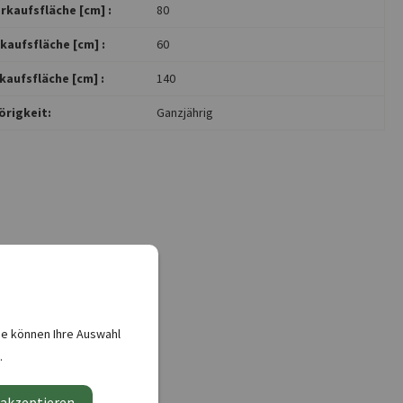
rkaufsfläche [cm] :
80
kaufsfläche [cm] :
60
kaufsfläche [cm] :
140
rigkeit:
Ganzjährig
ie können Ihre Auswahl
.
 akzeptieren