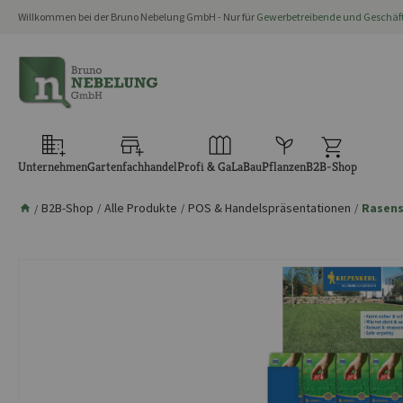
Willkommen bei der Bruno Nebelung GmbH - Nur für
Gewerbetreibende und Geschä
springen
Zur Hauptnavigation springen
Unternehmen
Gartenfachhandel
Profi & GaLaBau
Pflanzen
B2B-Shop
B2B-Shop
Alle Produkte
POS & Handelspräsentationen
Rasen
/
/
/
/