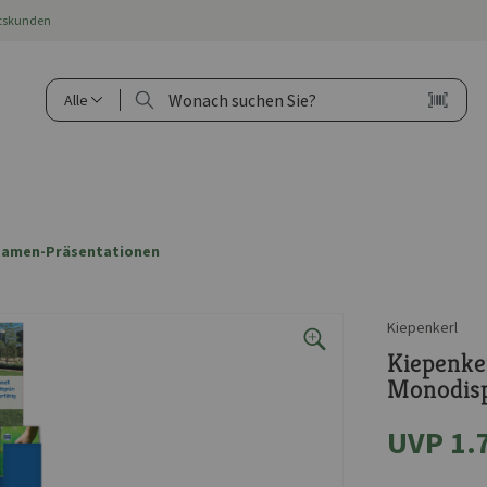
ftskunden
Alle
samen-Präsentationen
Kiepenkerl
Kiepenker
Monodisp
UVP 1.