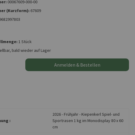
er:
00067609-000-00
er (Kurzform):
67609
9682997803
llmenge:
1 Stück
ellbar, bald wieder auf Lager
Anmelden & Bestellen
2026 - Frühjahr - Kiepenkerl Spiel- und
ung :
Sportrasen 1 kg im Monodisplay 80 x 60
cm