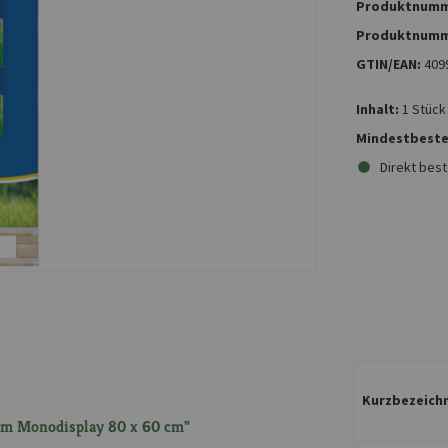
Produktnumm
Produktnumm
GTIN/EAN:
409
Inhalt:
1 Stück
Mindestbeste
Direkt best
Kurzbezeichn
 im Monodisplay 80 x 60 cm"