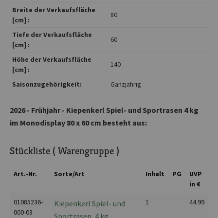
Breite der Verkaufsfläche
80
[cm] :
Tiefe der Verkaufsfläche
60
[cm] :
Höhe der Verkaufsfläche
140
[cm] :
Saisonzugehörigkeit:
Ganzjährig
2026 - Frühjahr - Kiepenkerl Spiel- und Sportrasen 4 kg
im Monodisplay 80 x 60 cm besteht aus:
Stückliste ( Warengruppe )
Art.-Nr.
Sorte/Art
Inhalt
PG
UVP
in €
01085236-
1
44.99
Kiepenkerl Spiel- und
000-03
Sportrasen, 4 kg