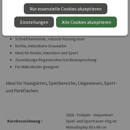
Bodenarten mit normaler bis guter Nährstoffversorgung.
Nur essenzielle Cookies akzeptieren
Vorteile im Überblick:
Einstellungen
Alle Cookies akzeptieren
Schnell keimende, robuste Rasengräser
Dichte, belastbare Grasnarbe
Ideal für Kinder, Haustiere und Sport
Zuverlässige Regeneration bei Beanspruchung
Für Mähroboter geeignet
Ideal für Hausgärten, Spielbereiche, Liegewiesen, Sport-
und Parkflächen.
2026 - Frühjahr - Kiepenkerl
Kurzbezeichnung :
Spiel- und Sportrasen 4 kg im
Monodisplay 80 x 60 cm