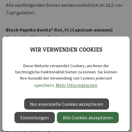
Alle nachfolgenden Sorten werden einheitlich im 10,5-cm-
Topf geliefert.
Block-Paprika Benita® Rot, F1 (Capsicum annuum)
Topfgröße: 10,5-cm-Topf
Kisten je CC: 3
WIR VERWENDEN COOKIES
Töpfe je CC: 36
Diese Website verwendet Cookies, um Ihnen die
Midi-Block-Paprika Benita® Midi Orange, F1 (Capsicum
bestmögliche Funktionalität bieten zu können. Sie können
annuum)
Ihre Auswahl der Verwendung von Cookies jederzeit
speichern.
Mehr Informationen
Topfgröße: 10,5-cm-Topf
.
Kisten je CC: 2
Töpfe je CC: 24
Nur essenzielle Cookies akzeptieren
Einstellungen
Alle Cookies akzeptieren
Midi-Block-Paprika Benita® Midi Gelb, F1 (Capsicum
annuum)