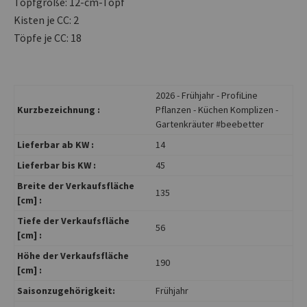
Topfgröße: 12-cm-Topf
Kisten je CC: 2
Töpfe je CC: 18
2026 - Frühjahr - ProfiLine
Kurzbezeichnung :
Pflanzen - Küchen Komplizen -
Gartenkräuter #beebetter
Lieferbar ab KW :
14
Lieferbar bis KW :
45
Breite der Verkaufsfläche
135
[cm] :
Tiefe der Verkaufsfläche
56
[cm] :
Höhe der Verkaufsfläche
190
[cm] :
Saisonzugehörigkeit:
Frühjahr