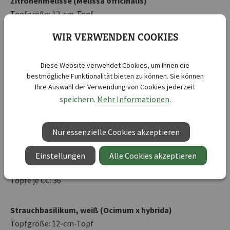
Zitronenmelisse (Melissa officinalis)
Topfgröße: 12-cm-Topf
Kisten je CC: 3
WIR VERWENDEN COOKIES
Töpfe je CC: 27
Diese Website verwendet Cookies, um Ihnen die
Marokkanische Minze (Mentha spicata)
bestmögliche Funktionalität bieten zu können. Sie können
Topfgröße: 12-cm-Topf
Ihre Auswahl der Verwendung von Cookies jederzeit
Kisten je CC: 3
speichern.
Mehr Informationen
.
Töpfe je CC: 27
Nur essenzielle Cookies akzeptieren
Strauchbasilikum, blau (Ocimum x hybrida)
Topfgröße: 12-cm-Topf
Einstellungen
Alle Cookies akzeptieren
Kisten je CC: 4
Töpfe je CC: 36
Strauchbasilikum, weiß (Ocimum x hybrida)
Topfgröße: 12-cm-Topf