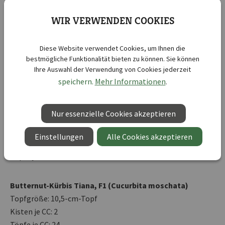
Töpfe je CC: 36
WIR VERWENDEN COOKIES
Jumbo-Snack-Paprika Salma® Maxi Rot, F1 (Capsicum
annuum)
Diese Website verwendet Cookies, um Ihnen die
bestmögliche Funktionalität bieten zu können. Sie können
Topfgröße: 10,5-cm-Topf
Ihre Auswahl der Verwendung von Cookies jederzeit
Kisten je CC: 2
speichern.
Mehr Informationen
.
Töpfe je CC: 24
Nur essenzielle Cookies akzeptieren
Kichererbse Vittoria (Cicer arietinum)
Topfgröße: 10,5-cm-Topf
Einstellungen
Alle Cookies akzeptieren
Kisten je CC: 2
Töpfe je CC: 24
Butternut-Kürbis Tiana, F1 (Cucurbita moschata)
Topfgröße: 10,5-cm-Topf
Kisten je CC: 2
Töpfe je CC: 24