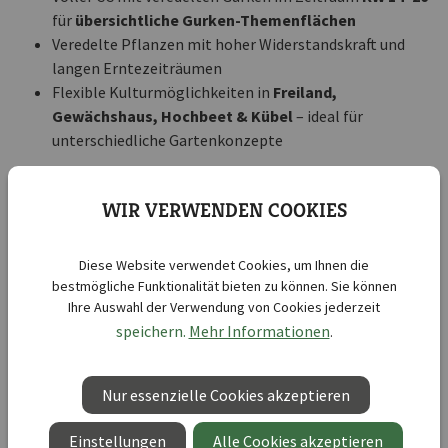
für
übersichtliche Gurken-Themenflächen
Veredelte Pflanzen mit hoher Widerstandskraft und
langen Erntezeiträumen
Flexible Kulturmöglichkeiten in
Freiland,
Gewächshaus, Hochbeet & Kübel
– ideal für
unterschiedliche Gartenkonzepte
Runden Sie Ihr Fruchtgemüse-Sortiment mit einem klar
WIR VERWENDEN COOKIES
strukturierten Gurkenkonzept ab und setzen Sie auf
Veredelt & Stark – Gurken
.
Diese Website verwendet Cookies, um Ihnen die
bestmögliche Funktionalität bieten zu können. Sie können
Sorten und Verpackungseinheiten
Ihre Auswahl der Verwendung von Cookies jederzeit
speichern.
Mehr Informationen
.
Kulturform: Veredelte Gemüse-Jungpflanzen (Gurken)
Topfgröße: 12-cm-Topf
Unverbindliche Verkaufspreisempfehlung (UVP) 2026:
Nur essenzielle Cookies akzeptieren
5,99 € je 12-cm-Topf
Einstellungen
Alle Cookies akzeptieren