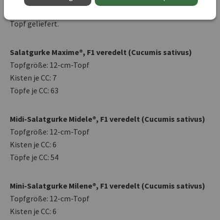
Alle nachfolgenden Sorten werden einheitlich im 12-cm-
Topf geliefert.
Salatgurke Maxime®, F1 veredelt (Cucumis sativus)
Topfgröße: 12-cm-Topf
Kisten je CC: 7
Töpfe je CC: 63
Midi-Salatgurke Midele®, F1 veredelt (Cucumis sativus)
Topfgröße: 12-cm-Topf
Kisten je CC: 6
Töpfe je CC: 54
Mini-Salatgurke Milene®, F1 veredelt (Cucumis sativus)
Topfgröße: 12-cm-Topf
Kisten je CC: 6