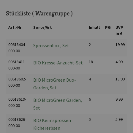
Stückliste ( Warengruppe )
Art.-Nr.
Sorte/Art
Inhalt
PG
UVP
in €
00618404-
2
19.99
Sprossenbox , Set
000-00
00618411-
18
4.99
BIO Kresse-Anzucht-Set
000-00
00618602-
4
13.99
BIO MicroGreen Duo-
000-00
Garden, Set
00618619-
6
9.99
BIO MicroGreen Garden,
000-00
Set
00618626-
5
5.99
BIO Keimsprossen
000-00
Kichererbsen