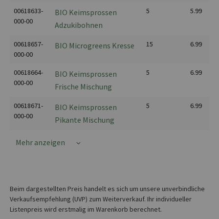
00618633-
5
5.99
BIO Keimsprossen
000-00
Adzukibohnen
00618657-
15
6.99
BIO Microgreens Kresse
000-00
00618664-
5
6.99
BIO Keimsprossen
000-00
Frische Mischung
00618671-
5
6.99
BIO Keimsprossen
000-00
Pikante Mischung
Mehr anzeigen
Beim dargestellten Preis handelt es sich um unsere unverbindliche
Verkaufsempfehlung (UVP) zum Weiterverkauf. Ihr individueller
Listenpreis wird erstmalig im Warenkorb berechnet.