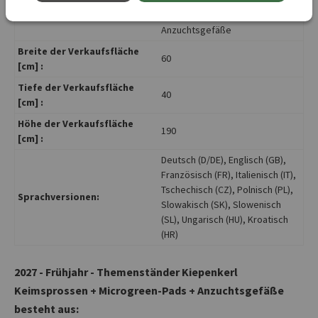
Kiepenkerl Keimsprossen +
Kurzbezeichnung :
Microgreen-Pads +
Anzuchtsgefäße
Breite der Verkaufsfläche
60
[cm] :
Tiefe der Verkaufsfläche
40
[cm] :
Höhe der Verkaufsfläche
190
[cm] :
Deutsch (D/DE)
, Englisch (GB)
,
Französisch (FR)
, Italienisch (IT)
,
Tschechisch (CZ)
, Polnisch (PL)
,
Sprachversionen:
Slowakisch (SK)
, Slowenisch
(SL)
, Ungarisch (HU)
, Kroatisch
(HR)
2027 - Frühjahr - Themenständer Kiepenkerl
Keimsprossen + Microgreen-Pads + Anzuchtsgefäße
besteht aus: