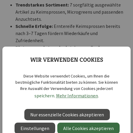
Trendstarkes Sortiment:
7 sorgfältig ausgewählte
Artikel zu Keimsprossen, Microgreens und passenden
Anzuchtsets.
Schnelle Erfolge:
Erntereife Keimsprossen bereits
nach 3–7 Tagen fördern Wiederkäufe und
Zufriedenheit.
Platzsparende Impulsplatzierung:
Großes
Thekendisplay für zusätzliche Umsätze im Kassen-
WIR VERWENDEN COOKIES
oder Beratungsbereich.
Diese Website verwendet Cookies, um Ihnen die
Setzen Sie das Trendthema Keimsprossen und
bestmögliche Funktionalität bieten zu können. Sie können
Microgreens wirkungsvoll in Szene und bestellen Sie
Ihre Auswahl der Verwendung von Cookies jederzeit
jetzt das große Thekendisplay für Ihren
speichern.
Mehr Informationen
.
Verkaufsbereich.
Nur essenzielle Cookies akzeptieren
2027 - Frühjahr - Themenständer
Einstellungen
Alle Cookies akzeptieren