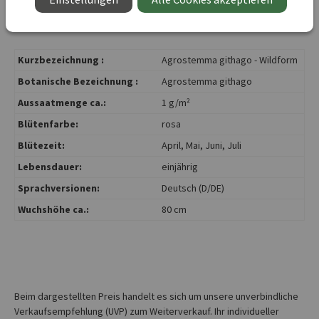
kann.
Kurzbezeichnung :
Agrostemma githago - Wildform
Botanische Bezeichnung :
Agrostemma githago
Aussaatmenge ca.:
1 g/m²
Blütenfarbe:
rosa
Blütezeit:
April
, Mai
, Juni
, Juli
Lebensdauer:
einjährig
Sprachversionen:
Deutsch (D/DE)
Wuchshöhe ca.:
80 cm
Beim dargestellten Preis handelt es sich um unsere unverbindliche
Verkaufsempfehlung (UVP) zum Weiterverkauf. Ihr individueller