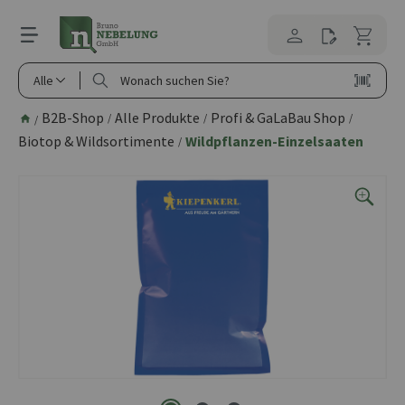
alt springen
Alle
B2B-Shop
Alle Produkte
Profi & GaLaBau Shop
/
/
/
/
Biotop & Wildsortimente
Wildpflanzen-Einzelsaaten
/