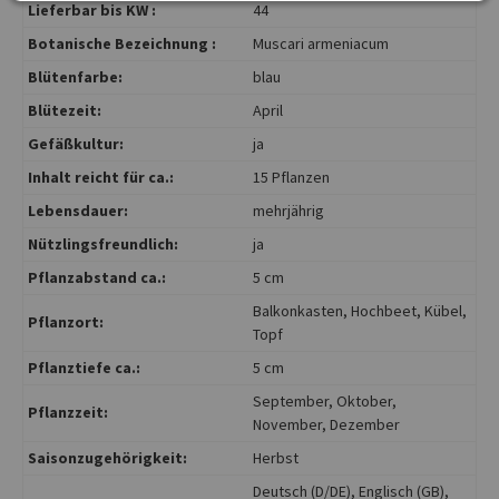
Lieferbar bis KW :
44
Botanische Bezeichnung :
Muscari armeniacum
Blütenfarbe:
blau
Blütezeit:
April
Gefäßkultur:
ja
Inhalt reicht für ca.:
15 Pflanzen
Lebensdauer:
mehrjährig
Nützlingsfreundlich:
ja
Pflanzabstand ca.:
5 cm
Balkonkasten
, Hochbeet
, Kübel
,
Pflanzort:
Topf
Pflanztiefe ca.:
5 cm
September
, Oktober
,
Pflanzzeit:
November
, Dezember
Saisonzugehörigkeit:
Herbst
Deutsch (D/DE)
, Englisch (GB)
,