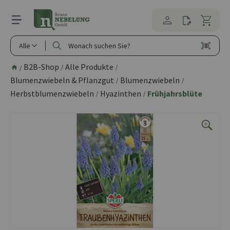
alt springen
Alle
B2B-Shop
Alle Produkte
/
/
/
Blumenzwiebeln & Pflanzgut
Blumenzwiebeln
/
/
Herbstblumenzwiebeln
Hyazinthen
Frühjahrsblüte
/
/