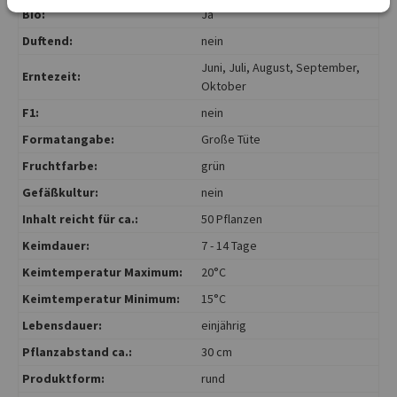
Bio:
Ja
Duftend:
nein
Juni
, Juli
, August
, September
,
Erntezeit:
Oktober
F1:
nein
Formatangabe:
Große Tüte
Fruchtfarbe:
grün
Gefäßkultur:
nein
Inhalt reicht für ca.:
50 Pflanzen
Keimdauer:
7 - 14 Tage
Keimtemperatur Maximum:
20°C
Keimtemperatur Minimum:
15°C
Lebensdauer:
einjährig
Pflanzabstand ca.:
30 cm
Produktform:
rund