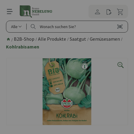
alt springen
Alle
B2B-Shop
Alle Produkte
Saatgut
Gemüsesamen
/
/
/
/
/
Kohlrabisamen