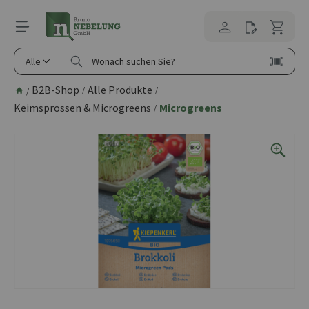
alt springen
Alle
B2B-Shop
Alle Produkte
/
/
/
Keimsprossen & Microgreens
Microgreens
/