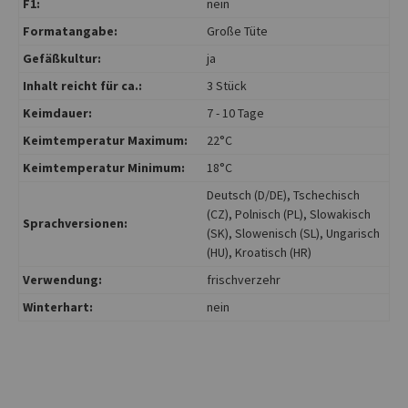
F1:
nein
Formatangabe:
Große Tüte
Gefäßkultur:
ja
Inhalt reicht für ca.:
3 Stück
Keimdauer:
7 - 10 Tage
Keimtemperatur Maximum:
22°C
Keimtemperatur Minimum:
18°C
Deutsch (D/DE)
, Tschechisch
(CZ)
, Polnisch (PL)
, Slowakisch
Sprachversionen:
(SK)
, Slowenisch (SL)
, Ungarisch
(HU)
, Kroatisch (HR)
Verwendung:
frischverzehr
Winterhart:
nein