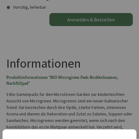
Vorrätig, lieferbar
Anmelden & Bestellen
Informationen
Produktinformationen "BIO Microgreen Pads Brokkolisamen,
Nachfüllpad"
3 Bio-Samenpads für den MicroGreen Garden zur kinderleichten
Anzucht von Microgreen. Microgreens sind ein neuer kulinarischer
Trend. Sie bestechen durch ihre Optik, starke Farben, intensives
Aroma und dienen als Dekoration und Zutat zu Salaten, Suppen oder
Sandwiches. Microgreens werden geerntet, wenn sich nach den
Keimblättern das erste Blattpaar entwickelt hat. Verzehrt wird,
anders als bei Keimsprossen, lediglich der Aufwuchs ohne Wurzeln,