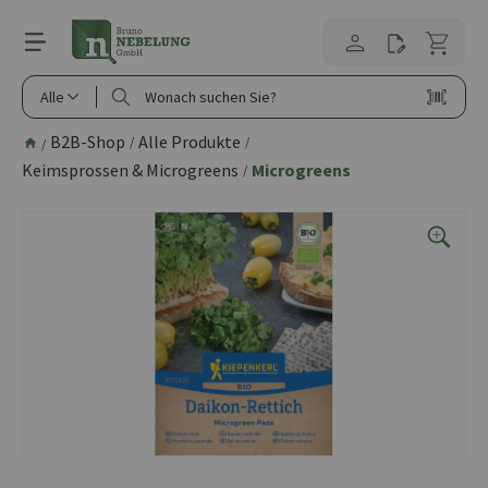
alt springen
Alle
B2B-Shop
Alle Produkte
/
/
/
Keimsprossen & Microgreens
Microgreens
/