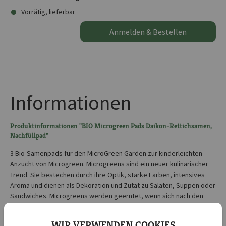
Vorrätig, lieferbar
Anmelden & Bestellen
Informationen
Produktinformationen "BIO Microgreen Pads Daikon-Rettichsamen,
Nachfüllpad"
3 Bio-Samenpads für den MicroGreen Garden zur kinderleichten
Anzucht von Microgreen. Microgreens sind ein neuer kulinarischer
Trend. Sie bestechen durch ihre Optik, starke Farben, intensives
Aroma und dienen als Dekoration und Zutat zu Salaten, Suppen oder
Sandwiches. Microgreens werden geerntet, wenn sich nach den
Keimblättern das erste Blattpaar entwickelt hat. Verzehrt wird,
anders als bei Keimsprossen, lediglich der Aufwuchs ohne Wurzeln,
WIR VERWENDEN COOKIES