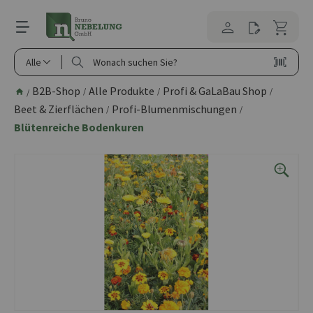
alt springen
Alle
B2B-Shop
Alle Produkte
Profi & GaLaBau Shop
/
/
/
/
Beet & Zierflächen
Profi-Blumenmischungen
/
/
Blütenreiche Bodenkuren