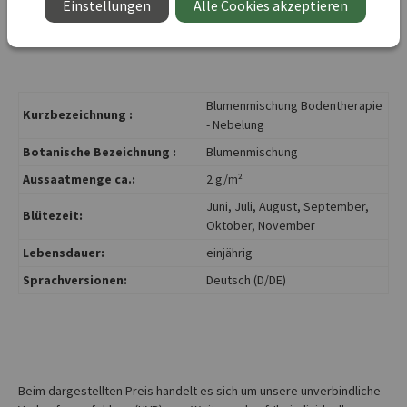
Einstellungen
Alle Cookies akzeptieren
sind ebenfalls in der attraktiv blühenden Mischung
enthalten.
Blumenmischung Bodentherapie
Kurzbezeichnung :
- Nebelung
Botanische Bezeichnung :
Blumenmischung
Aussaatmenge ca.:
2 g/m²
Juni
, Juli
, August
, September
,
Blütezeit:
Oktober
, November
Lebensdauer:
einjährig
Sprachversionen:
Deutsch (D/DE)
Beim dargestellten Preis handelt es sich um unsere unverbindliche