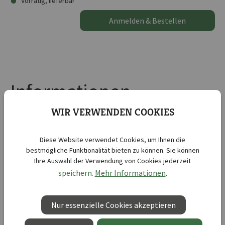
Vorrätig, lieferbar
Anmelden & Bestellen
Informationen
WIR VERWENDEN COOKIES
Produktinformationen "Bodentherapie"
Viele blühende Pflanzenarten aus der Familie der
Diese Website verwendet Cookies, um Ihnen die
Korbblütler gelten als Bodenmuntermacher.
bestmögliche Funktionalität bieten zu können. Sie können
Ihre Auswahl der Verwendung von Cookies jederzeit
speichern.
Mehr Informationen
.
Diese Mischung aus u. a. Ringelblumen, Gaillardien und
Rudbeckien ist nicht nur optisch ansehnlich, sondern
reinigt, aktiviert, bedeckt und schützt den Boden. Tagetes
Nur essenzielle Cookies akzeptieren
als natürliche und biologische Nematodenbekämpfung