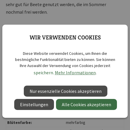
sehr gut für Beete genutzt werden, die im Sommer
nochmal frei werden.
Trotz später Saat ist eine lange Dauer der Blüte garantiert,
denn die Blütezeit dauert von Juli bis Oktober. In naturnahe
WIR VERWENDEN COOKIES
Gärten passen die bis zu 60 cm hohen Blumen besonders
gut. Zudem gedeihen sie auch an trockenen Plätzen
Diese Website verwendet Cookies, um Ihnen die
bestens.
bestmögliche Funktionalität bieten zu können. Sie können
Ihre Auswahl der Verwendung von Cookies jederzeit
speichern.
Mehr Informationen
.
Blumenmischung SPERLI's
Kurzbezeichnung :
Schnelle Blütenpracht
Nur essenzielle Cookies akzeptieren
Botanische Bezeichnung :
Mischung
Einstellungen
Alle Cookies akzeptieren
Kulturdauer :
16 Wochen
Aussaatzeit:
April
, Mai
, Juni
Blütenfarbe:
mehrfarbig