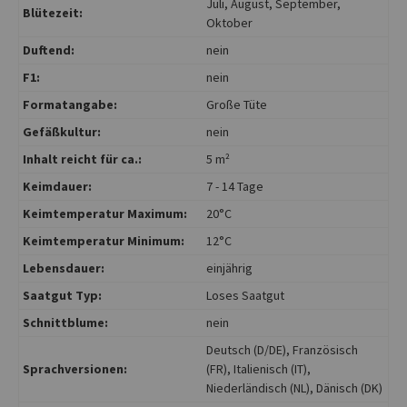
Juli
, August
, September
,
Blütezeit:
Oktober
Duftend:
nein
F1:
nein
Formatangabe:
Große Tüte
Gefäßkultur:
nein
Inhalt reicht für ca.:
5 m²
Keimdauer:
7 - 14 Tage
Keimtemperatur Maximum:
20°C
Keimtemperatur Minimum:
12°C
Lebensdauer:
einjährig
Saatgut Typ:
Loses Saatgut
Schnittblume:
nein
Deutsch (D/DE)
, Französisch
Sprachversionen:
(FR)
, Italienisch (IT)
,
Niederländisch (NL)
, Dänisch (DK)