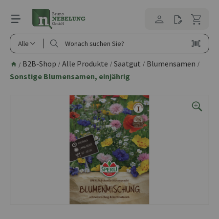
alt springen
Alle
B2B-Shop
Alle Produkte
Saatgut
Blumensamen
/
/
/
/
/
Sonstige Blumensamen, einjährig