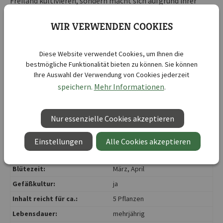
Freiland kultivieren, sondern macht sich aufgrund ihrer
kurzen Stiele auch super in Kästen und Kübeln.
WIR VERWENDEN COOKIES
Wenn Du möchtest, kannst du 'Tête à Tête' auch verwildern
lassen. In der Regel empfiehlt sich eine Gruppenpflanzung.
Diese Website verwendet Cookies, um Ihnen die
bestmögliche Funktionalität bieten zu können. Sie können
Ihre Auswahl der Verwendung von Cookies jederzeit
speichern.
Mehr Informationen
.
Kurzbezeichnung :
Botanische Narzisse Tête à Tête
Lieferbar ab KW :
35
Nur essenzielle Cookies akzeptieren
Lieferbar bis KW :
44
Botanische Bezeichnung :
Narcissus cyclamineus
Einstellungen
Alle Cookies akzeptieren
Blütenfarbe:
gelb
Blütezeit:
März
, April
Gefäßkultur:
ja
Inhalt reicht für ca.:
5 Pflanzen
Lebensdauer:
mehrjährig