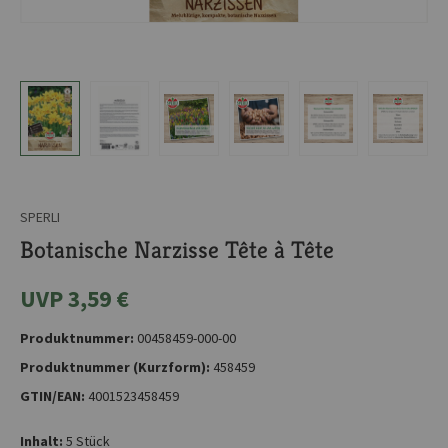
SPERLI
Botanische Narzisse Tête à Tête
UVP 3,59 €
Produktnummer:
00458459-000-00
Produktnummer (Kurzform):
458459
GTIN/EAN:
4001523458459
Inhalt:
5 Stück