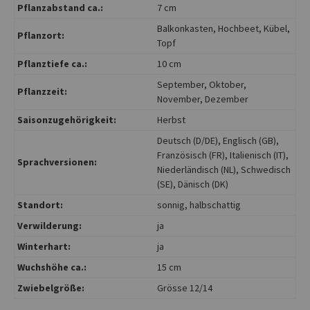
Pflanzabstand ca.:
7 cm
Balkonkasten
, Hochbeet
, Kübel
,
Pflanzort:
Topf
Pflanztiefe ca.:
10 cm
September
, Oktober
,
Pflanzzeit:
November
, Dezember
Saisonzugehörigkeit:
Herbst
Deutsch (D/DE)
, Englisch (GB)
,
Französisch (FR)
, Italienisch (IT)
,
Sprachversionen:
Niederländisch (NL)
, Schwedisch
(SE)
, Dänisch (DK)
Standort:
sonnig
, halbschattig
Verwilderung:
ja
Winterhart:
ja
Wuchshöhe ca.:
15 cm
Zwiebelgröße:
Grösse 12/14