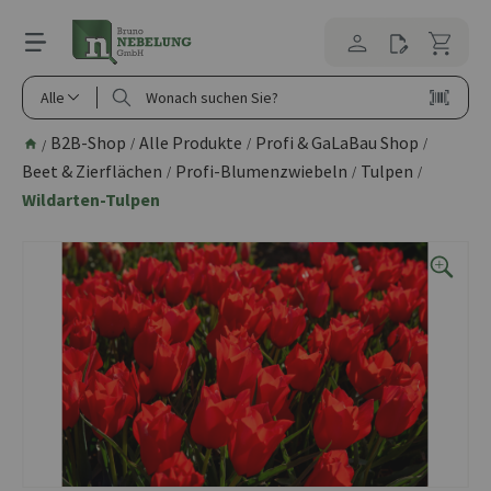
alt springen
Alle
B2B-Shop
Alle Produkte
Profi & GaLaBau Shop
/
/
/
/
Beet & Zierflächen
Profi-Blumenzwiebeln
Tulpen
/
/
/
Wildarten-Tulpen