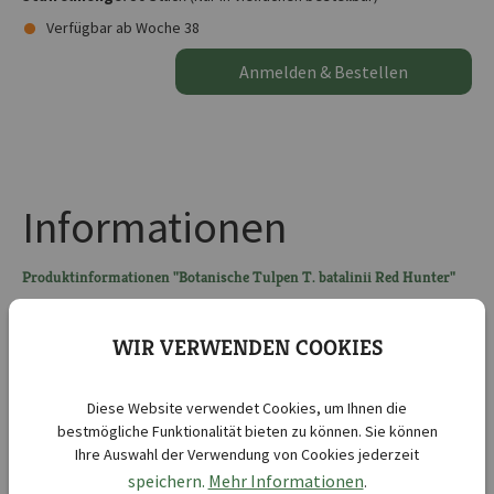
Verfügbar ab Woche 38
Anmelden & Bestellen
Informationen
Produktinformationen "Botanische Tulpen T. batalinii Red Hunter"
Feuerrot, schwarze Basis
WIR VERWENDEN COOKIES
Botanische Tulpen T. batalinii
Kurzbezeichnung :
Red Hunter
Diese Website verwendet Cookies, um Ihnen die
Lieferbar ab KW :
38
bestmögliche Funktionalität bieten zu können. Sie können
Ihre Auswahl der Verwendung von Cookies jederzeit
Lieferbar bis KW :
50
speichern.
Mehr Informationen
.