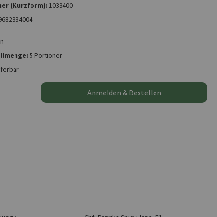
er (Kurzform):
1033400
9682334004
on
llmenge:
5 Portionen
eferbar
Anmelden & Bestellen
ung :
Chili-Paprika Spicy Jane, F1