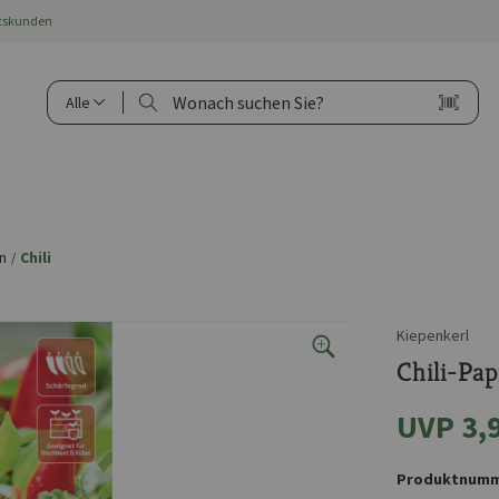
ftskunden
Alle
n
Chili
/
Kiepenkerl
Chili-Pap
UVP 3,
Produktnumm