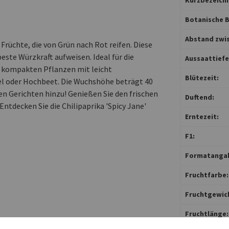
Botanische B
Abstand zwis
 Früchte, die von Grün nach Rot reifen. Diese
beste Würzkraft aufweisen. Ideal für die
Aussaattiefe 
e kompakten Pflanzen mit leicht
Blütezeit:
l oder Hochbeet. Die Wuchshöhe beträgt 40
ren Gerichten hinzu! Genießen Sie den frischen
Duftend:
 Entdecken Sie die Chilipaprika 'Spicy Jane'
Erntezeit:
F1:
Formatanga
Fruchtfarbe:
Fruchtgewic
Fruchtlänge: