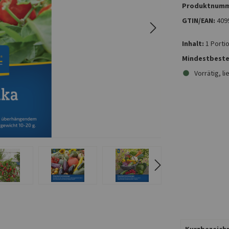
Produktnumm
GTIN/EAN:
409
Inhalt:
1 Porti
Mindestbeste
Vorrätig, li
Kurzbezeichn