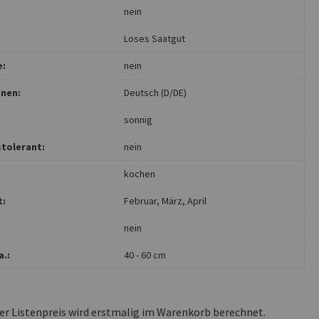
nein
:
Loses Saatgut
e:
nein
nen:
Deutsch (D/DE)
sonnig
tolerant:
nein
:
kochen
t:
Februar
, März
, April
nein
.:
40 - 60 cm
ler Listenpreis wird erstmalig im Warenkorb berechnet.