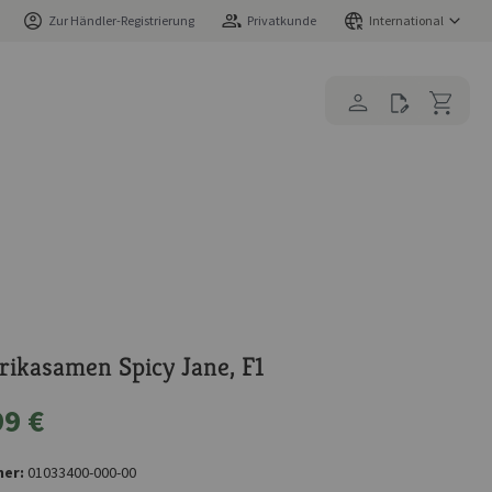
Zur Händler-Registrierung
Privatkunde
International
rikasamen Spicy Jane, F1
99 €
er:
01033400-000-00