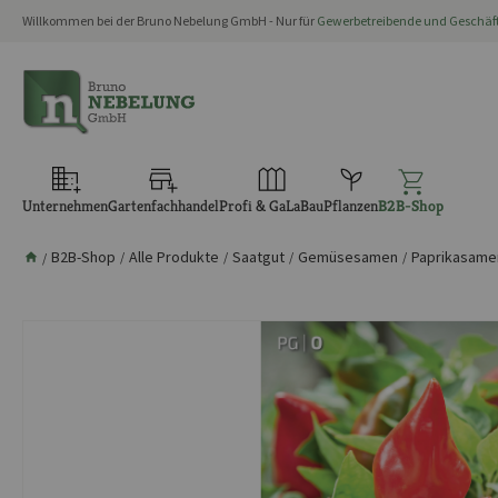
Willkommen bei der Bruno Nebelung GmbH - Nur für
Gewerbetreibende und Geschä
springen
Zur Hauptnavigation springen
Unternehmen
Gartenfachhandel
Profi & GaLaBau
Pflanzen
B2B-Shop
B2B-Shop
Alle Produkte
Saatgut
Gemüsesamen
Paprikasame
/
/
/
/
/