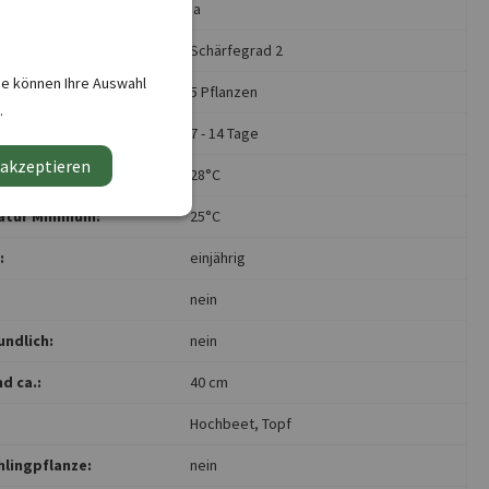
ja
chärfegrad:
Schärfegrad 2
ie können Ihre Auswahl
für ca.:
5 Pflanzen
.
7 - 14 Tage
 akzeptieren
atur Maximum:
28°C
tur Minimum:
25°C
:
einjährig
nein
undlich:
nein
d ca.:
40 cm
Hochbeet
, Topf
hlingpflanze:
nein