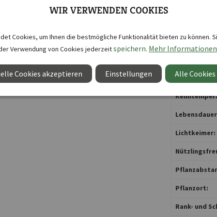
Gefäßkultur:
WIR VERWENDEN COOKIES
Geschmack/S
et Cookies, um Ihnen die bestmögliche Funktionalität bieten zu können. S
Inhalt reicht 
speichern.
Mehr Informationen
der Verwendung von Cookies jederzeit
Keimdauer:
elle Cookies akzeptieren
Einstellungen
Alle Cookies
Keimtemper
Keimtempera
Lebensdauer
Lichtkeimer:
Nützlingsfre
Pflanzabstan
Pflanzort:
Rank- und Sc