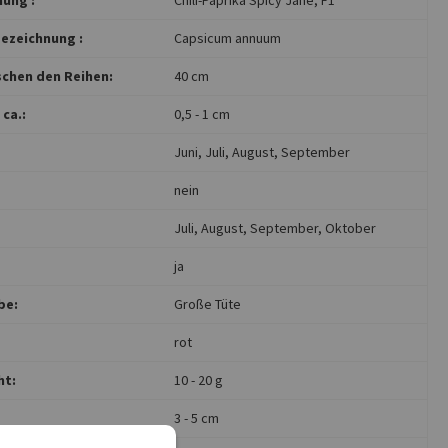
ezeichnung :
Capsicum annuum
chen den Reihen:
40 cm
ca.:
0,5 - 1 cm
Juni
, Juli
, August
, September
nein
Juli
, August
, September
, Oktober
ja
be:
Große Tüte
rot
ht:
10 - 20 g
3 - 5 cm