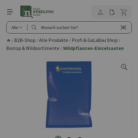
alt springen
Alle
B2B-Shop
Alle Produkte
Profi & GaLaBau Shop
/
/
/
/
Biotop & Wildsortimente
Wildpflanzen-Einzelsaaten
/