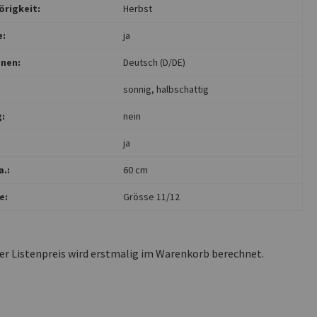
rigkeit:
Herbst
e:
ja
nen:
Deutsch (D/DE)
sonnig
, halbschattig
:
nein
ja
.:
60 cm
e:
Grösse 11/12
ler Listenpreis wird erstmalig im Warenkorb berechnet.