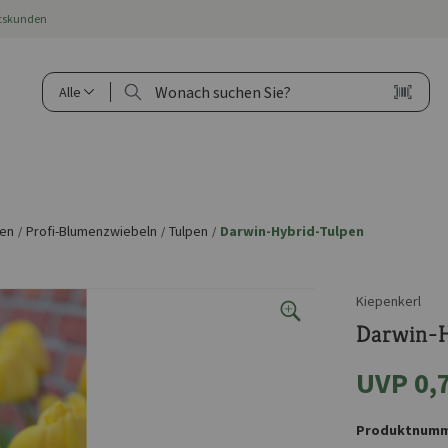
ftskunden
Alle
hen
Profi-Blumenzwiebeln
Tulpen
Darwin-Hybrid-Tulpen
/
/
/
Kiepenkerl
Darwin-H
UVP 0,
Produktnumm