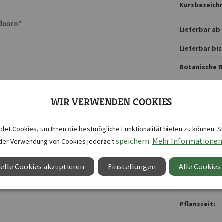
Kurzbezeichn
doorn"
Lieferbar ab 
Lieferbar bis
Botanische B
Blütenfarbe:
WIR VERWENDEN COOKIES
Blütezeit:
Duftend:
et Cookies, um Ihnen die bestmögliche Funktionalität bieten zu können. S
speichern.
Mehr Informationen
der Verwendung von Cookies jederzeit
Lebensdauer
Nützlingsfre
elle Cookies akzeptieren
Einstellungen
Alle Cookies
Pflanztiefe c
Pflanzzeit: