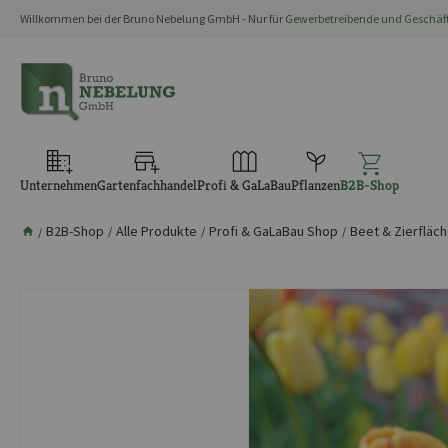
Willkommen bei der Bruno Nebelung GmbH - Nur für
Gewerbetreibende und Geschä
springen
Zur Hauptnavigation springen
Unternehmen
Gartenfachhandel
Profi & GaLaBau
Pflanzen
B2B-Shop
B2B-Shop
Alle Produkte
Profi & GaLaBau Shop
Beet & Zierfläc
/
/
/
/