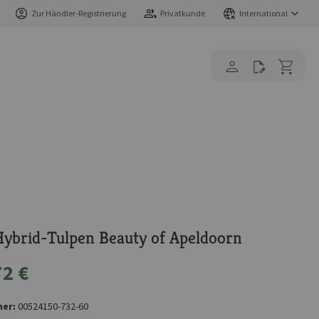
Zur Händler-Registrierung
Privatkunde
International
ybrid-Tulpen Beauty of Apeldoorn
72 €
er:
00524150-732-60