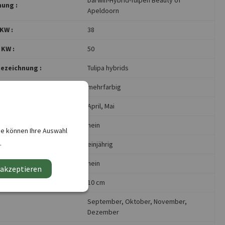
ung :
Apeldoorn
KW :
38
 KW :
50
ezeichnung :
Tulipa hybrids
mehrfarbig
April
, Mai
nein
ie können Ihre Auswahl
.
:
einjährig
undlich:
nein
 akzeptieren
a.:
10 cm
September
, Oktober
, November
,
Dezember