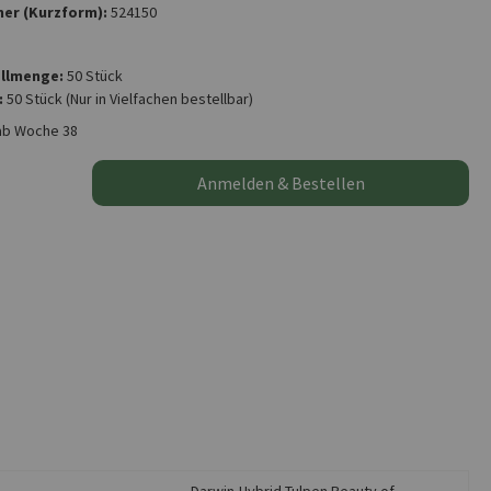
er (Kurzform):
524150
llmenge:
50 Stück
:
50 Stück
(Nur in Vielfachen bestellbar)
ab Woche 38
Anmelden & Bestellen
Darwin-Hybrid-Tulpen Beauty of