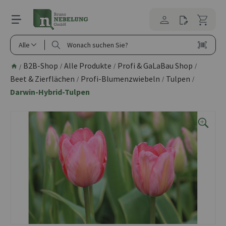
alt springen
Alle
B2B-Shop
Alle Produkte
Profi & GaLaBau Shop
/
/
/
/
Beet & Zierflächen
Profi-Blumenzwiebeln
Tulpen
/
/
/
Darwin-Hybrid-Tulpen