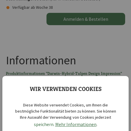
Verfügbar ab Woche 38
Anmelden & Bestellen
Informationen
Produktinformationen "Darwin-Hybrid-Tulpen Design Impression"
Farbbeschreibung: Pink mit blaurosa Shimmer
WIR VERWENDEN COOKIES
Darwin-Hybrid-Tulpen Design
Kurzbezeichnung :
Impression
Diese Website verwendet Cookies, um Ihnen die
bestmögliche Funktionalität bieten zu können. Sie können
Lieferbar ab KW :
38
Ihre Auswahl der Verwendung von Cookies jederzeit
Lieferbar bis KW :
50
speichern.
Mehr Informationen
.