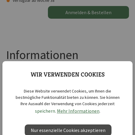
Verfügbar ab Woche 38
Anmelden & Bestellen
Informationen
Produktinformationen "Darwin-Hybrid-Tulpen Gudoshnik"
WIR VERWENDEN COOKIES
Farbbeschreibung: Warme Gelborange-, Pfirsich- und Himbeertöne
in unterschiedlicher Zeichnung und Intensität.
Diese Website verwendet Cookies, um Ihnen die
bestmögliche Funktionalität bieten zu können. Sie können
Kurzbezeichnung :
Darwin-Hybrid-Tulpen Gudoshnik
Ihre Auswahl der Verwendung von Cookies jederzeit
Lieferbar ab KW :
38
speichern.
Mehr Informationen
.
Lieferbar bis KW :
50
Botanische Bezeichnung :
Tulipa hybrids
Nur essenzielle Cookies akzeptieren