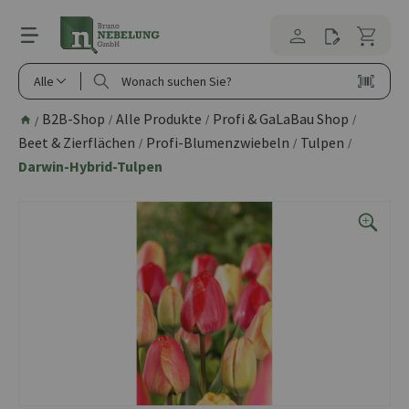
alt springen
Alle
B2B-Shop
Alle Produkte
Profi & GaLaBau Shop
/
/
/
/
Beet & Zierflächen
Profi-Blumenzwiebeln
Tulpen
/
/
/
Darwin-Hybrid-Tulpen