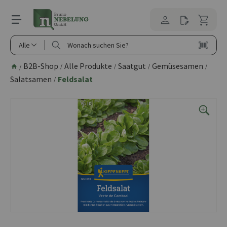
alt springen
Alle
B2B-Shop
Alle Produkte
Saatgut
Gemüsesamen
/
/
/
/
/
Salatsamen
Feldsalat
/