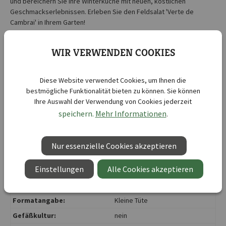
und bereichern Sie Ihre Winterküche mit neuen, köstlichen
Geschmackserlebnissen. Erleben Sie den Feldsalat 'Verte de
Cambrai' in Ihrem Garten!
Kurzbezeichnung :
Feldsalat Verte de Cambrai
WIR VERWENDEN COOKIES
Botanische Bezeichnung :
Valerianella locusta
Abstand zwischen den
Diese Website verwendet Cookies, um Ihnen die
10 cm
Reihen:
bestmögliche Funktionalität bieten zu können. Sie können
Ihre Auswahl der Verwendung von Cookies jederzeit
Aussaattiefe ca.:
1 - 2 cm
speichern.
Mehr Informationen
.
Aussaatzeit:
Juli
, August
, September
Duftend:
nein
Nur essenzielle Cookies akzeptieren
Januar
, Februar
, März
,
Erntezeit:
September
, Oktober
,
Einstellungen
Alle Cookies akzeptieren
November
, Dezember
F1:
nein
Formatangabe:
Kleine Tüte
Gefäßkultur:
nein