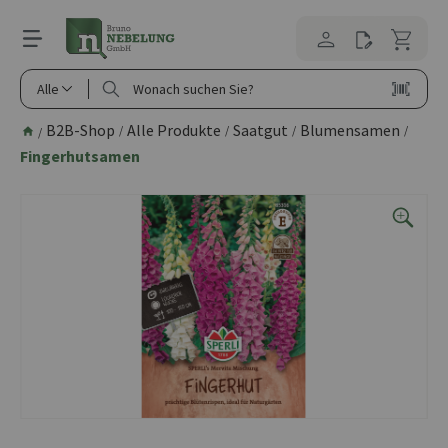
alt springen
Alle
B2B-Shop
Alle Produkte
Saatgut
Blumensamen
/
/
/
/
/
Fingerhutsamen