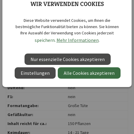
WIR VERWENDEN COOKIES
Fingerhut SPERLI's Mervita
Kurzbezeichnung :
Mischung
Botanische Bezeichnung :
Digitalis purpurea
Diese Website verwendet Cookies, um Ihnen die
bestmögliche Funktionalität bieten zu können. Sie können
Kulturdauer :
52 Wochen
Ihre Auswahl der Verwendung von Cookies jederzeit
Abstand zwischen den
40 cm
speichern.
Mehr Informationen
.
Reihen:
Aussaattiefe ca.:
0,5 - 1 cm
Nur essenzielle Cookies akzeptieren
Aussaatzeit:
Mai
, Juni
, Juli
, August
Blütenfarbe:
mehrfarbig
Einstellungen
Alle Cookies akzeptieren
Blütezeit:
Mai
, Juni
, Juli
, August
Duftend:
nein
F1:
nein
Formatangabe:
Große Tüte
Gefäßkultur:
nein
Inhalt reicht für ca.:
150 Pflanzen
Keimdauer:
14 - 21 Tage