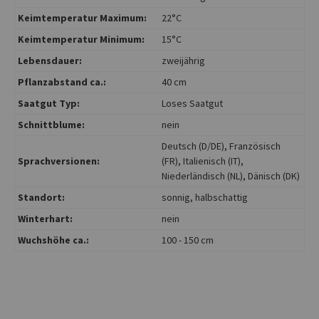
Keimtemperatur Maximum:
22°C
Keimtemperatur Minimum:
15°C
Lebensdauer:
zweijährig
Pflanzabstand ca.:
40 cm
Saatgut Typ:
Loses Saatgut
Schnittblume:
nein
Deutsch (D/DE)
, Französisch
Sprachversionen:
(FR)
, Italienisch (IT)
,
Niederländisch (NL)
, Dänisch (DK)
Standort:
sonnig
, halbschattig
Winterhart:
nein
Wuchshöhe ca.:
100 - 150 cm