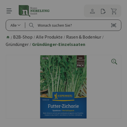
alt springen
Alle
B2B-Shop
Alle Produkte
Rasen & Bodenkur
/
/
/
/
Gründünger
Gründünger-Einzelsaaten
/