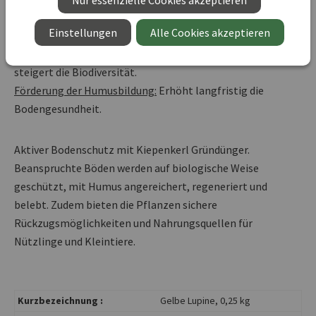
Nur essenzielle Cookies akzeptieren
Bodenschutz:
Verhindert Austrocknung, Erosion und
Einstellungen
Alle Cookies akzeptieren
Nährstoffauswaschung.
Pollen- und Nektarspender:
Unterstützt Nützlinge und
steigert die Biodiversität.
Förderung der Humusbildung:
Erhöht langfristig die
Bodengesundheit.
Aktiver Bodenschutz mit Kiepenkerl Gründünger.
Beanspruchte Böden werden auf biologische Weise
geschützt, mit Humus angereichert, regeneriert und
belebt. Zudem bieten die Pflanzen sichere
Rückzugsmöglichkeiten und Nahrungsquellen für
Nützlinge und Kleintiere.
Kurzbezeichnung :
Gelbe Lupine, 0,25 kg