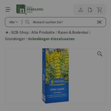
alt springen
Alle
B2B-Shop
Alle Produkte
Rasen & Bodenkur
/
/
/
/
Gründünger
Gründünger-Einzelsaaten
/