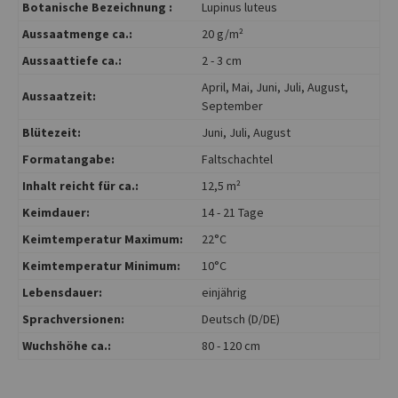
Botanische Bezeichnung :
Lupinus luteus
Aussaatmenge ca.:
20 g/m²
Aussaattiefe ca.:
2 - 3 cm
April
, Mai
, Juni
, Juli
, August
,
Aussaatzeit:
September
Blütezeit:
Juni
, Juli
, August
Formatangabe:
Faltschachtel
Inhalt reicht für ca.:
12,5 m²
Keimdauer:
14 - 21 Tage
Keimtemperatur Maximum:
22°C
Keimtemperatur Minimum:
10°C
Lebensdauer:
einjährig
Sprachversionen:
Deutsch (D/DE)
Wuchshöhe ca.:
80 - 120 cm