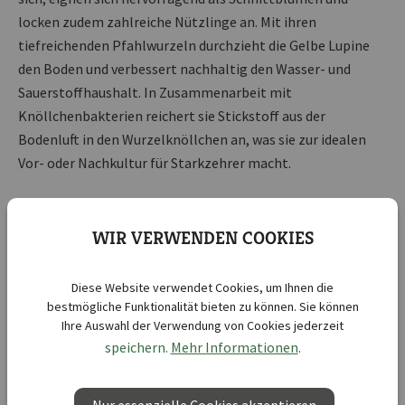
locken zudem zahlreiche Nützlinge an. Mit ihren
tiefreichenden Pfahlwurzeln durchzieht die Gelbe Lupine
den Boden und verbessert nachhaltig den Wasser- und
Sauerstoffhaushalt. In Zusammenarbeit mit
Knöllchenbakterien reichert sie Stickstoff aus der
Bodenluft in den Wurzelknöllchen an, was sie zur idealen
Vor- oder Nachkultur für Starkzehrer macht.
Ihre Vorteile auf einen Blick:
WIR VERWENDEN COOKIES
Attraktive Blüte:
Kräftig gelbe Blütenstände, die jeden
Garten verschönern.
Schnittblumeneignung:
Ideal für dekorative
Diese Website verwendet Cookies, um Ihnen die
bestmögliche Funktionalität bieten zu können. Sie können
Blumenarrangements.
Ihre Auswahl der Verwendung von Cookies jederzeit
Tiefreichendes Wurzelsystem:
Verbessert den Wasser- und
speichern.
Mehr Informationen
.
Sauerstoffgehalt im Boden.
Effiziente Stickstoffanreicherung:
Bindet wertvolle
Nährstoffe und fördert die Bodenfruchtbarkeit.