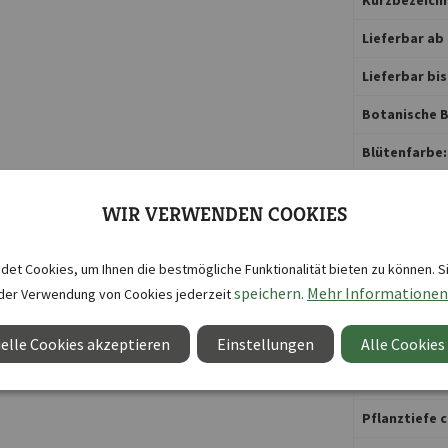
Lieferbar ab 
Lieferbar bis
Botanische B
Blütenfarbe:
Blütezeit:
WIR VERWENDEN COOKIES
Duftend:
Gefäßkultur:
et Cookies, um Ihnen die bestmögliche Funktionalität bieten zu können. S
speichern.
Mehr Informationen
der Verwendung von Cookies jederzeit
Lebensdauer
Nützlingsfre
elle Cookies akzeptieren
Einstellungen
Alle Cookies
Pflanzort:
Pflanztiefe c