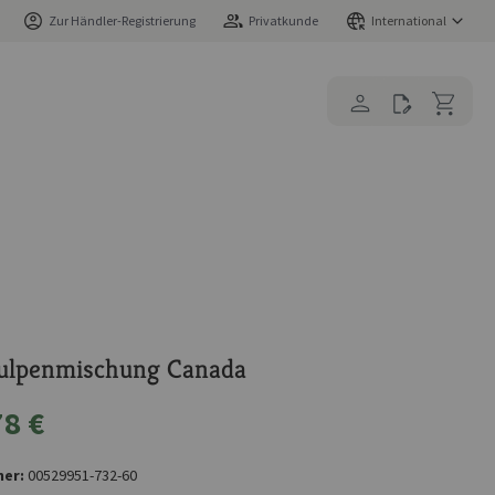
Zur Händler-Registrierung
Privatkunde
International
Tulpenmischung Canada
78 €
er:
00529951-732-60