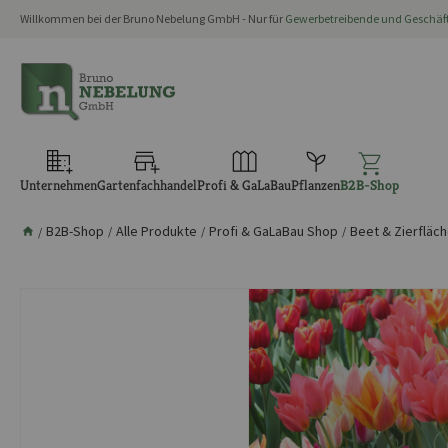
Willkommen bei der Bruno Nebelung GmbH - Nur für
Gewerbetreibende und Geschä
springen
Zur Hauptnavigation springen
Unternehmen
Gartenfachhandel
Profi & GaLaBau
Pflanzen
B2B-Shop
B2B-Shop
Alle Produkte
Profi & GaLaBau Shop
Beet & Zierfläc
/
/
/
/