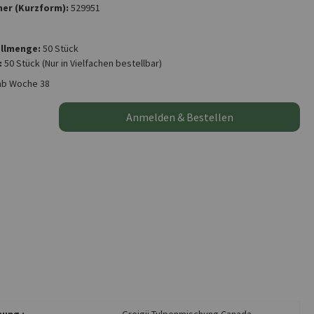
er (Kurzform):
529951
llmenge:
50 Stück
:
50 Stück
(Nur in Vielfachen bestellbar)
ab Woche 38
Anmelden & Bestellen
ung :
Greigii-Tulpenmischung Canada