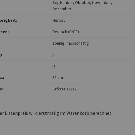
September
, Oktober
, November
,
Dezember
rigkeit:
Herbst
nen:
Deutsch (D/DE)
sonnig
, halbschattig
:
ja
ja
.:
35 cm
e:
Grösse 11/12
ler Listenpreis wird erstmalig im Warenkorb berechnet.