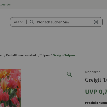
ftskunden
Alle
hen
Profi-Blumenzwiebeln
Tulpen
Greigii-Tulpen
/
/
/
Kiepenkerl
Greigii-
UVP 0,
Produktnumm