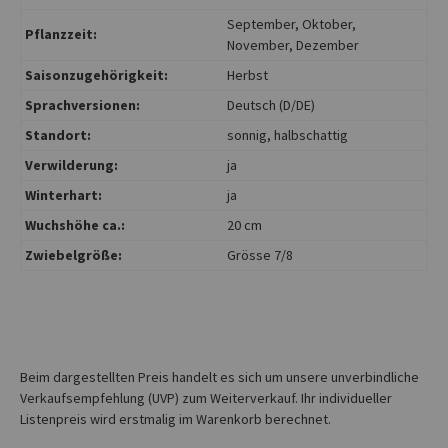
September
, Oktober
,
Pflanzzeit:
November
, Dezember
Saisonzugehörigkeit:
Herbst
Sprachversionen:
Deutsch (D/DE)
Standort:
sonnig
, halbschattig
Verwilderung:
ja
Winterhart:
ja
Wuchshöhe ca.:
20 cm
Zwiebelgröße:
Grösse 7/8
Beim dargestellten Preis handelt es sich um unsere unverbindliche
Verkaufsempfehlung (UVP) zum Weiterverkauf. Ihr individueller
Listenpreis wird erstmalig im Warenkorb berechnet.