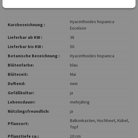
Hyacinthoides hispanica
Kurzbezeichnung :
Excelsior
Lieferbar ab KW :
38
Lieferbar bis KW :
50
Botanische Bezeichnung :
Hyacinthoides hispanica
Blütenfarbe:
blau
Blütezeit:
Mai
Duftend:
nein
Gefäßkultur:
ja
Lebensdauer:
mehrjährig
Nützlingsfreundlich:
ja
Balkonkasten
, Hochbeet
, Kübel
,
Pflanzort:
Topf
Pflanztiefe ca.:
10 cm