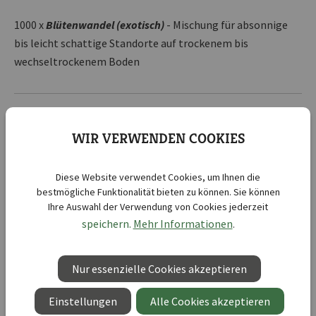
1000 x
Blütenwandel (exotisch)
- Mischung für absonnige
bis leicht schattige Standorte auf trockenem bis
wechseltrockenem Boden
Komponente als Alternative in Staudenmischungen -
Bedarf in Stück für 100 m² :
WIR VERWENDEN COOKIES
400 x
Schattenjuwelen
- Mischung für halbschattige bis
Diese Website verwendet Cookies, um Ihnen die
schattige Standorte auf frischem bis mäßig trockenem
bestmögliche Funktionalität bieten zu können. Sie können
Ihre Auswahl der Verwendung von Cookies jederzeit
Boden
speichern.
Mehr Informationen
.
375 x
Deep Purple
- Coppicing-Mischung/ Stauden-Gehölz-
Nur essenzielle Cookies akzeptieren
Pflanzkonzept für sonnige Standorte mit mäßig
trockenem bis trockenem Boden - Ersatz für
Hyacinthoides
Einstellungen
Alle Cookies akzeptieren
`Blue Queen`