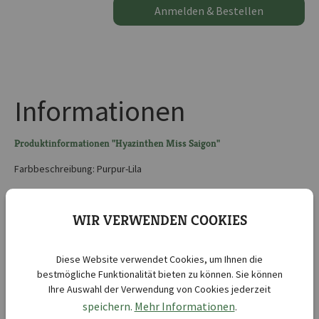
Anmelden & Bestellen
Informationen
Produktinformationen "Hyazinthen Miss Saigon"
Farbbeschreibung: Purpur-Lila
Kurzbezeichnung :
Hyazinthen Miss Saigon
WIR VERWENDEN COOKIES
Lieferbar ab KW :
38
Lieferbar bis KW :
50
Diese Website verwendet Cookies, um Ihnen die
Botanische Bezeichnung :
Hyacinthus orientalis
bestmögliche Funktionalität bieten zu können. Sie können
Ihre Auswahl der Verwendung von Cookies jederzeit
Blütenfarbe:
pink
speichern.
Mehr Informationen
.
Blütezeit:
März
, April