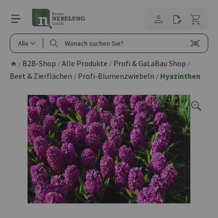
alt springen
Alle
B2B-Shop
Alle Produkte
Profi & GaLaBau Shop
/
/
/
/
Beet & Zierflächen
Profi-Blumenzwiebeln
Hyazinthen
/
/