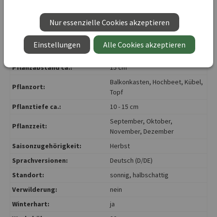
Duftend:
ja
Nur essenzielle Cookies akzeptieren
Gefäßkultur:
ja
Lebensdauer:
mehrjährig
Einstellungen
Alle Cookies akzeptieren
Nützlingsfreundlich:
nein
Pflanzabstand ca.:
15 cm
Balkonkasten
, Hochbeet
, Kübel
,
Pflanzort:
Topf
Pflanztiefe ca.:
10 - 15 cm
September
, Oktober
,
Pflanzzeit:
November
, Dezember
Saisonzugehörigkeit:
Herbst
Sprachversionen:
Deutsch (D/DE)
Standort:
sonnig
, halbschattig
Verwilderung:
nein
Winterhart:
ja