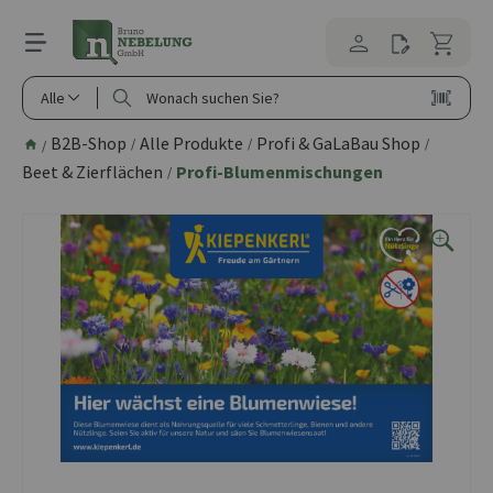
alt springen
Alle
B2B-Shop
Alle Produkte
Profi & GaLaBau Shop
/
/
/
/
Beet & Zierflächen
Profi-Blumenmischungen
/