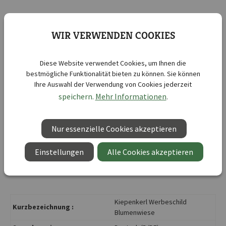
Informationen
WIR VERWENDEN COOKIES
Produktinformationen "Kiepenkerl Informationstafel - Blumenwiese"
Diese Website verwendet Cookies, um Ihnen die
bestmögliche Funktionalität bieten zu können. Sie können
Für ihre angesäten Blumenmischungen stellen wir Ihnen
Ihre Auswahl der Verwendung von Cookies jederzeit
eine Informationstafel zur Verfügung, die über Sinn und
speichern.
Mehr Informationen
.
Zweck der angelegten Fläche informiert und zu einem
rücksichtsvollen Umgang mit der Fläche aufruft.
Nur essenzielle Cookies akzeptieren
Einstellungen
Alle Cookies akzeptieren
Maße: ca. 57 x 38 x 0,5 cm
Kiepenkerl Werbeschild
Kurzbezeichnung :
Blumenwiese