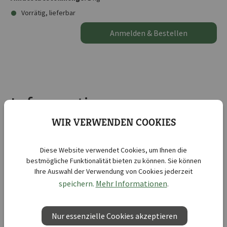
Vorrätig, lieferbar
Anmelden & Bestellen
Informationen
WIR VERWENDEN COOKIES
Produktinformationen "Ländliche Blütenwelle"
Besonders widerstandsfähige Mischung gegen Trockenheit und
Diese Website verwendet Cookies, um Ihnen die
Wärme u.a. in den Farben orange, rot, gelb und weiß. Sie blüht von
bestmögliche Funktionalität bieten zu können. Sie können
Juli bis zum Frost und erfreut mit einer Höhe von 1-1,5 m. Der Boden
Ihre Auswahl der Verwendung von Cookies jederzeit
ist gut bedeckt und gibt Insekten reichlich Nahrung.
speichern.
Mehr Informationen
.
Zusammengesetzt ist sie u.a. aus den Kulturarten
Schmuckkörbchen, Kornblume, Mädchenauge und Zinnien.
Nur essenzielle Cookies akzeptieren
Kurzbezeichnung :
Ländliche Blütenwelle