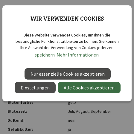
20 x
Feuer und Flamme
- Mischung für sonnige Standorte
WIR VERWENDEN COOKIES
auf frischen bis mäßig trockenen Freiflächen - Ersatz
für Lilium `Golden Pixie`
Diese Website verwendet Cookies, um Ihnen die
bestmögliche Funktionalität bieten zu können. Sie können
Ihre Auswahl der Verwendung von Cookies jederzeit
Kurzbezeichnung :
Lilien Ilse
speichern.
Mehr Informationen
.
Lieferbar ab KW :
10
Lieferbar bis KW :
20
Nur essenzielle Cookies akzeptieren
Botanische Bezeichnung :
Lilium hybrids
Abstand zwischen den
Einstellungen
Alle Cookies akzeptieren
20 cm
Reihen:
Blütenfarbe:
gelb
Blütezeit:
Juli
, August
, September
Duftend:
nein
Gefäßkultur:
ja