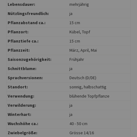
Lebensdauer:
mehrjährig
Nützlingsfreundlich:
ja
Pflanzabstand ca.:
15 cm
Pflanzort:
Kübel
, Topf
Pflanztiefe ca.:
15 cm
Pflanzzeit:
März
, April
, Mai
Saisonzugehörigkeit:
Frühjahr
Schnittblume:
ja
Sprachversionen:
Deutsch (D/DE)
Standort:
sonnig
, halbschattig
Verwendung:
blühende Topfpflanze
Verwilderung:
ja
Winterhart:
ja
Wuchshöhe ca.:
40 - 50 cm
Zwiebelgröße:
Grösse 14/16