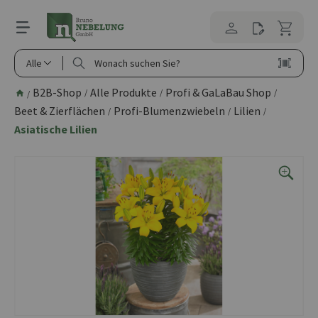
alt springen
Alle
B2B-Shop
Alle Produkte
Profi & GaLaBau Shop
/
/
/
/
Beet & Zierflächen
Profi-Blumenzwiebeln
Lilien
/
/
/
Asiatische Lilien