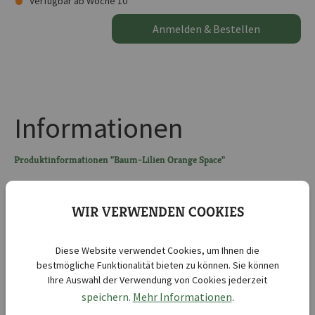
Verfügbar ab Woche 10
Anmelden & Bestellen
Informationen
Produktinformationen "Baum-Lilien Orange Space"
Farbbeschreibung: orange
WIR VERWENDEN COOKIES
Kurzbezeichnung :
Lilien Orange Space
Lieferbar ab KW :
10
Diese Website verwendet Cookies, um Ihnen die
Lieferbar bis KW :
20
bestmögliche Funktionalität bieten zu können. Sie können
Ihre Auswahl der Verwendung von Cookies jederzeit
Botanische Bezeichnung :
Lilium hybrids
speichern.
Mehr Informationen
.
Blütenfarbe:
orange