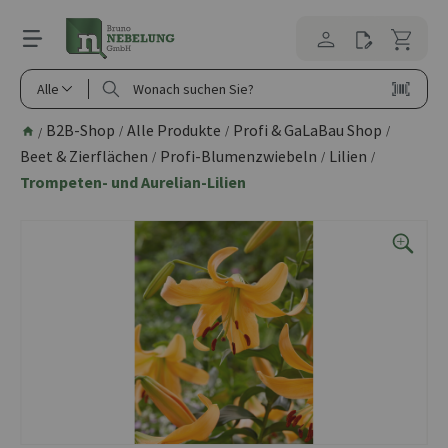
alt springen
Alle
B2B-Shop
Alle Produkte
Profi & GaLaBau Shop
/
/
/
/
Beet & Zierflächen
Profi-Blumenzwiebeln
Lilien
/
/
/
Trompeten- und Aurelian-Lilien